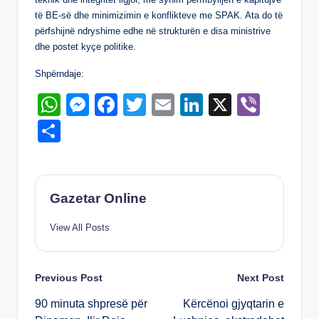
k
të BE-së dhe minimizimin e konflikteve me SPAK. Ata do të
përfshijnë ndryshime edhe në strukturën e disa ministrive
dhe postet kyçe politike.
Shpërndaje:
W
M
F
T
E
Li
X
Vi
h
e
a
wi
m
n
b
S
at
ss
c
tt
ail
k
er
h
s
e
e
er
e
ar
A
n
b
dI
e
Gazetar Online
p
g
o
n
View All Posts
p
er
o
k
Post
Previous Post
Next Post
90 minuta shpresë për
Kërcënoi gjyqtarin e
navigation