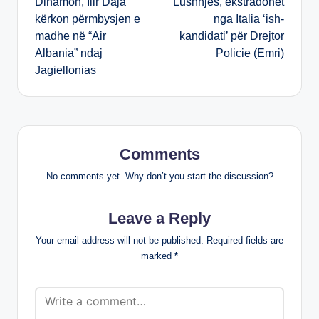
Dinamon, Ilir Daja
Lushnjes, ekstradohet
kërkon përmbysjen e
nga Italia ‘ish-
madhe në “Air
kandidati’ për Drejtor
Albania” ndaj
Policie (Emri)
Jagiellonias
Comments
No comments yet. Why don’t you start the discussion?
Leave a Reply
Your email address will not be published.
Required fields are
marked
*