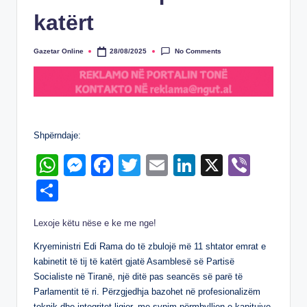
katërt
No Comments
Gazetar Online
28/08/2025
Posted
by
Shpërndaje:
W
M
F
T
E
Li
X
Vi
h
e
a
wi
m
n
b
S
at
ss
c
tt
ail
k
er
h
Lexoje këtu nëse e ke me nge!
s
e
e
er
e
ar
A
n
b
dI
Kryeministri Edi Rama do të zbulojë më 11 shtator emrat e
e
kabinetit të tij të katërt gjatë Asamblesë së Partisë
p
g
o
n
Socialiste në Tiranë, një ditë pas seancës së parë të
p
er
o
Parlamentit të ri. Përzgjedhja bazohet në profesionalizëm
teknik dhe integritet ligjor, me synim përmbylljen e kapitujve