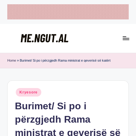
Skip
to
content
M
Këtu
e
lexohen
Home
»
Burimet/ Si po i përzgjedh Rama ministrat e qeverisë së katërt
lajmet
N
me
g
ngut
u
Posted
Kryesore
in
t
Burimet/ Si po i
përzgjedh Rama
ministrat e qeverisë së