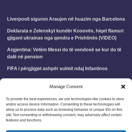
​Liverpooli siguron Araujon në huazim nga Barcelona
Deklarata e Zelenskyt kundër Kosovës, hiqet flamuri
gjigant ukrainas nga qendra e Prishtinës (VIDEO)
Argjentina: Vetëm Messi do të vendosë se kur do të
dalë në pension
FIFA i përgjigjet ashpër sulmit ndaj Infantinos
Zelensky: Qëndrimi i Ukrainës për mosnjohjen e
Manage Consent
Kosovës mbetet i pandryshuar
To provide the best experiences, we use technologies like cookies to store
and/or access device information. Consenting to these technologies will
Leonard
on
Publikohet struktura e vitit shkollor
allow us to process data such as browsing behavior or unique IDs on this
2025 – 2026
site. Not consenting or withdrawing consent, may adversely affect certain
18/08/2025
features and functions.
Me cilen dat do tja nis arsimi shkollor ne Kosov per