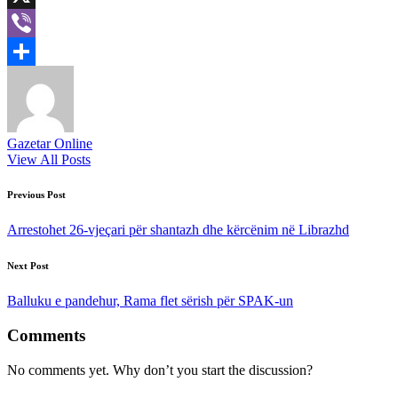
X
Viber
Share
Gazetar Online
View All Posts
Post
Previous Post
navigation
Arrestohet 26-vjeçari për shantazh dhe kërcënim në Librazhd
Next Post
Balluku e pandehur, Rama flet sërish për SPAK-un
Comments
No comments yet. Why don’t you start the discussion?