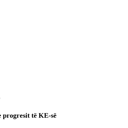
ë
 progresit të KE-së