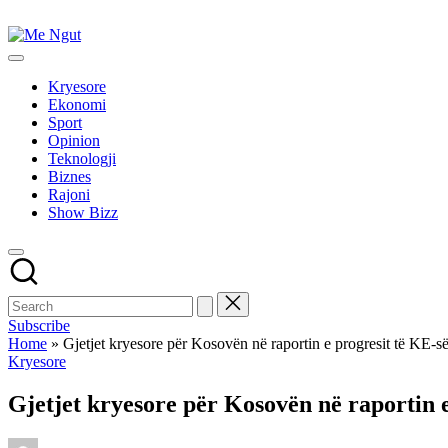
Skip
to
Me
content
Këtu
Ngut
lexohen
Kryesore
lajmet
Ekonomi
me
Sport
ngut
Opinion
Teknologji
Biznes
Rajoni
Show Bizz
Subscribe
Home
»
Gjetjet kryesore për Kosovën në raportin e progresit të KE-s
Posted
Kryesore
in
Gjetjet kryesore për Kosovën në raportin e
Posted