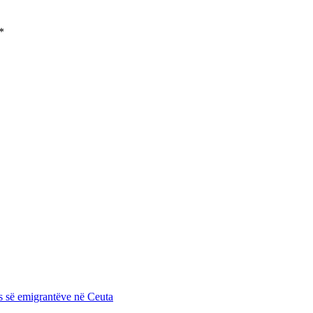
*
es së emigrantëve në Ceuta