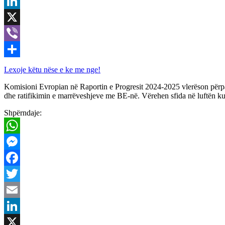
Email
LinkedIn
X
Viber
Share
Lexoje këtu nëse e ke me nge!
Komisioni Evropian në Raportin e Progresit 2024-2025 vlerëson përpari
dhe ratifikimin e marrëveshjeve me BE-në. Vërehen sfida në luftën ku
Shpërndaje:
WhatsApp
Messenger
Facebook
Twitter
Email
LinkedIn