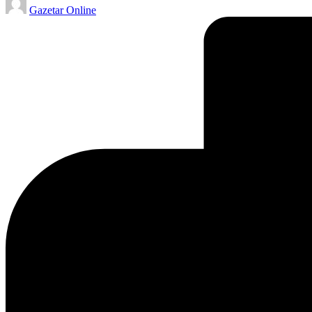
Gazetar Online
by