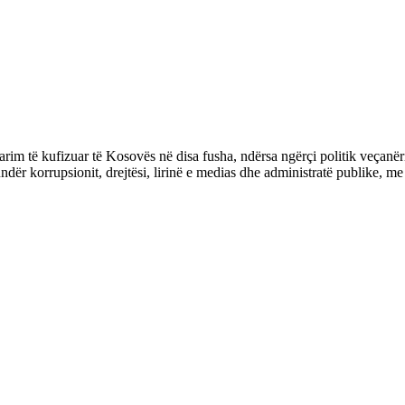
m të kufizuar të Kosovës në disa fusha, ndërsa ngërçi politik veçanëri
ndër korrupsionit, drejtësi, lirinë e medias dhe administratë publike, 