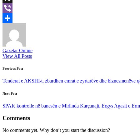
X
Viber
Share
Gazetar Online
View All Posts
Post
Previous Post
navigation
Tenderat e AKSHI-t, zbardhen emrat e zyrtarëve dhe biznesmenëve që
Next Post
SPAK kontrolle në banesën e Mirlinda Karçanajt, Ergys Agasit e Erma
Comments
No comments yet. Why don’t you start the discussion?