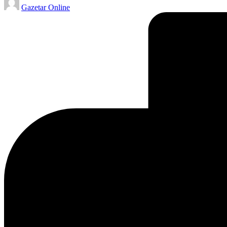
Gazetar Online
by