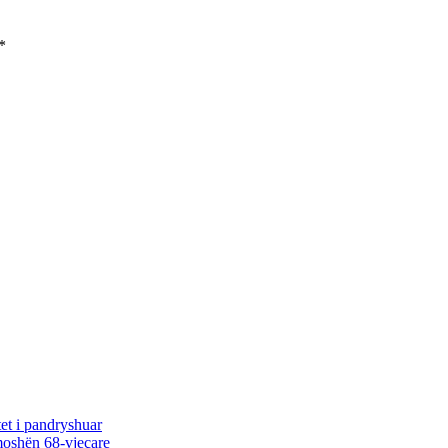
*
et i pandryshuar
 moshën 68-vjeçare