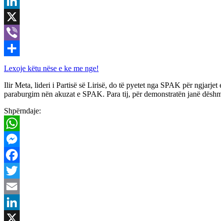
Email
LinkedIn
X
Viber
Share
Lexoje këtu nëse e ke me nge!
Ilir Meta, lideri i Partisë së Lirisë, do të pyetet nga SPAK për ngjar
paraburgim nën akuzat e SPAK. Para tij, për demonstratën janë dësh
Shpërndaje:
WhatsApp
Messenger
Facebook
Twitter
Email
LinkedIn