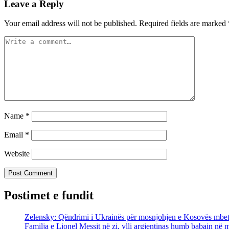
Leave a Reply
Your email address will not be published.
Required fields are marked
Name
*
Email
*
Website
Postimet e fundit
Zelensky: Qëndrimi i Ukrainës për mosnjohjen e Kosovës mbet
Familja e Lionel Messit në zi, ylli argjentinas humb babain në