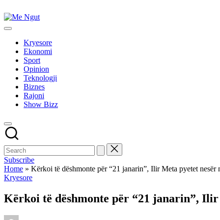
Skip
to
Me
content
Këtu
Ngut
lexohen
Kryesore
lajmet
Ekonomi
me
Sport
ngut
Opinion
Teknologji
Biznes
Rajoni
Show Bizz
Subscribe
Home
»
Kërkoi të dëshmonte për “21 janarin”, Ilir Meta pyetet nesë
Posted
Kryesore
in
Kërkoi të dëshmonte për “21 janarin”, Ili
Posted