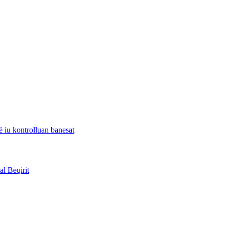
 iu kontrolluan banesat
l Beqirit