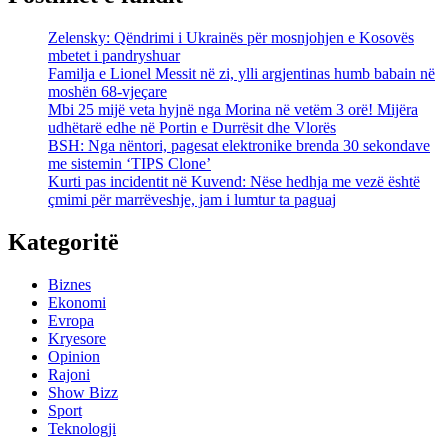
Zelensky: Qëndrimi i Ukrainës për mosnjohjen e Kosovës
mbetet i pandryshuar
Familja e Lionel Messit në zi, ylli argjentinas humb babain në
moshën 68-vjeçare
Mbi 25 mijë veta hyjnë nga Morina në vetëm 3 orë! Mijëra
udhëtarë edhe në Portin e Durrësit dhe Vlorës
BSH: Nga nëntori, pagesat elektronike brenda 30 sekondave
me sistemin ‘TIPS Clone’
Kurti pas incidentit në Kuvend: Nëse hedhja me vezë është
çmimi për marrëveshje, jam i lumtur ta paguaj
Kategoritë
Biznes
Ekonomi
Evropa
Kryesore
Opinion
Rajoni
Show Bizz
Sport
Teknologji