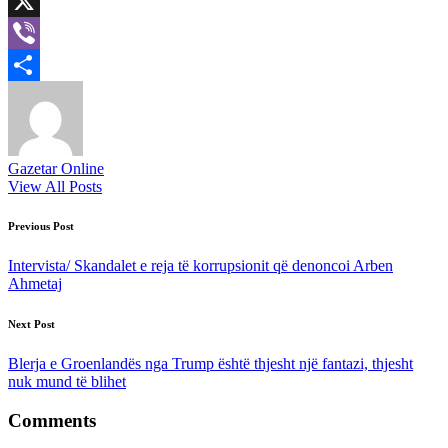
LinkedIn
X
Viber
Share
Gazetar Online
View All Posts
Post
Previous Post
navigation
Intervista/ Skandalet e reja të korrupsionit që denoncoi Arben
Ahmetaj
Next Post
Blerja e Groenlandës nga Trump është thjesht një fantazi, thjesht
nuk mund të blihet
Comments