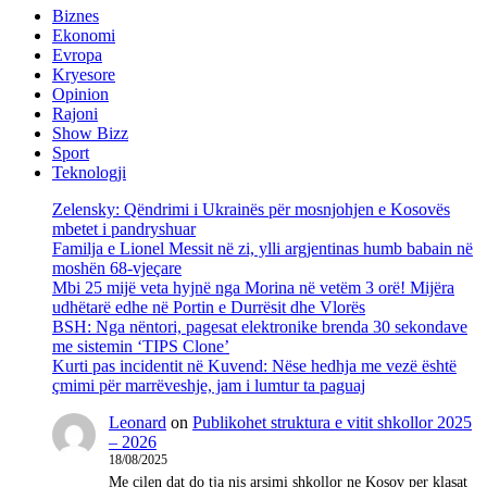
Biznes
Ekonomi
Evropa
Kryesore
Opinion
Rajoni
Show Bizz
Sport
Teknologji
Zelensky: Qëndrimi i Ukrainës për mosnjohjen e Kosovës
mbetet i pandryshuar
Familja e Lionel Messit në zi, ylli argjentinas humb babain në
moshën 68-vjeçare
Mbi 25 mijë veta hyjnë nga Morina në vetëm 3 orë! Mijëra
udhëtarë edhe në Portin e Durrësit dhe Vlorës
BSH: Nga nëntori, pagesat elektronike brenda 30 sekondave
me sistemin ‘TIPS Clone’
Kurti pas incidentit në Kuvend: Nëse hedhja me vezë është
çmimi për marrëveshje, jam i lumtur ta paguaj
Leonard
on
Publikohet struktura e vitit shkollor 2025
– 2026
18/08/2025
Me cilen dat do tja nis arsimi shkollor ne Kosov per klasat