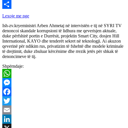
Viber
Share
Lexoje me nge
Ish-zv.kryeministri Arben Ahmetaj në intervistën e tij në SYRI TV
denoncoi skandale korrupsioni të lidhura me qeverisjen aktuale,
duke përfshirë portin e Durrësit, projektin Smart City, dosjen Hill
International, KAYO dhe tenderët sekret në teknologji. Ai akuzon
qeverinë për ndikim rus, privatizim të fshehtë dhe modele kriminale
të drejtimit, duke zbuluar kërcënime dhe rrezik jetës për shkak të
denoncimeve të tij.
Shpërndaje:
WhatsApp
Messenger
Facebook
Twitter
Email