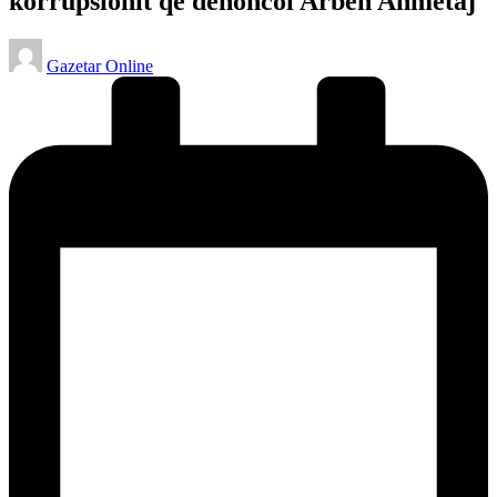
korrupsionit që denoncoi Arben Ahmetaj
Posted
Gazetar Online
by