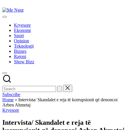
Skip
to
Me
content
Këtu
Ngut
lexohen
Kryesore
lajmet
Ekonomi
me
Sport
ngut
Opinion
Teknologji
Biznes
Rajoni
Show Bizz
Subscribe
Home
»
Intervista/ Skandalet e reja të korrupsionit që denoncoi
Arben Ahmetaj
Posted
Kryesore
in
Intervista/ Skandalet e reja të