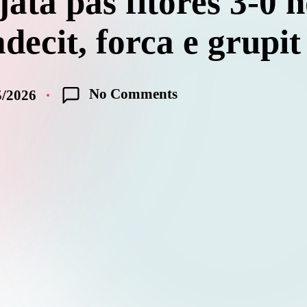
jata pas fitores 3-0 
decit, forca e grupit
No Comments
5/2026