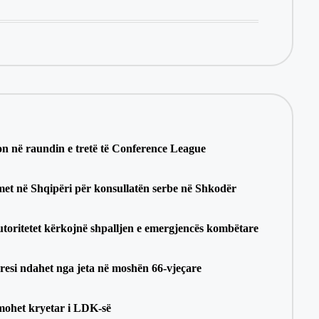
n në raundin e tretë të Conference League
met në Shqipëri për konsullatën serbe në Shkodër
utoritetet kërkojnë shpalljen e emergjencës kombëtare
esi ndahet nga jeta në moshën 66-vjeçare
mohet kryetar i LDK-së