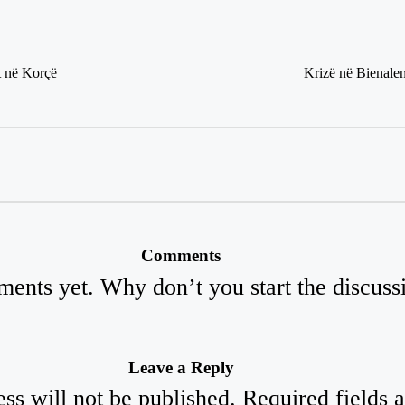
t në Korçë
Krizë në Bienalen
Comments
ents yet. Why don’t you start the discuss
Leave a Reply
ss will not be published.
Required fields