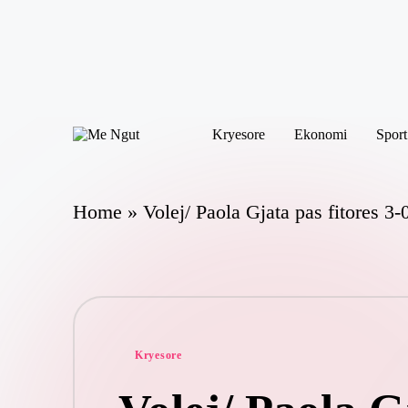
Skip
to
content
Kryesore
Ekonomi
Sport
M
Këtu
e
lexohen
N
lajmet
me
g
Home
»
Volej/ Paola Gjata pas fitores 3-0
ngut
ut
Posted
Kryesore
in