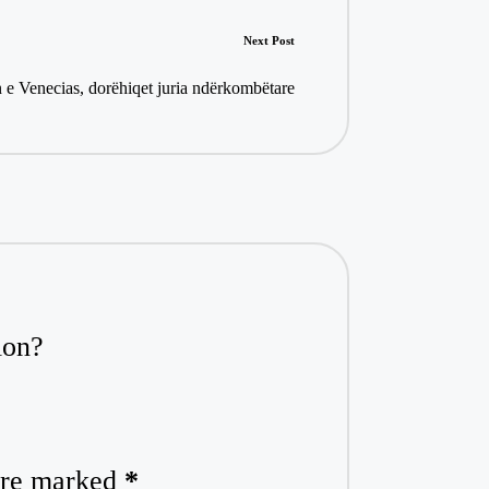
Next Post
 e Venecias, dorëhiqet juria ndërkombëtare
ion?
 are marked
*