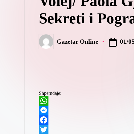
Volej/ Paola G
Sekreti i Pogra
01/0
Gazetar Online
Posted
by
Shpërndaje:
W
h
M
a
e
F