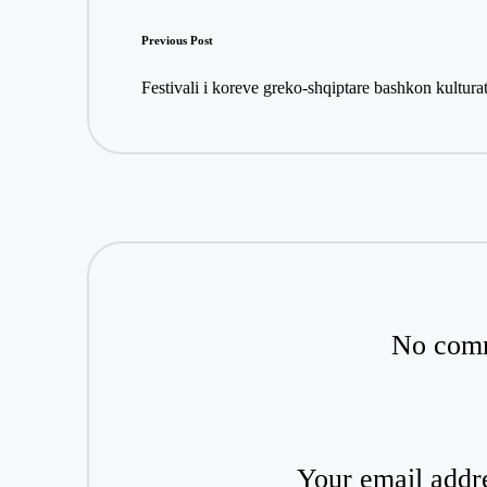
Post
Previous Post
navigation
Festivali i koreve greko-shqiptare bashkon kultura
No comm
Your email addre