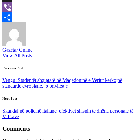
X
Viber
Share
Gazetar Online
View All Posts
Post
Previous Post
navigation
Vengu: Studentët shqiptarë në Maqedoninë e Veriut kërkojnë
standarde evropiane, jo privilegje
Next Post
Skandal në policinë italiane, efektivët shisnin të dhëna personale të
VIP-ave
Comments