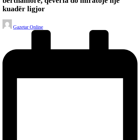
bërthamore, qeveria do miratojë një
kuadër ligjor
Posted
Gazetar Online
by