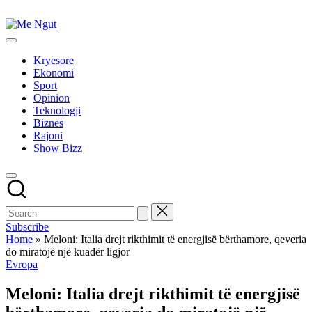
Skip
to
Me
content
Këtu
Ngut
lexohen
Kryesore
lajmet
Ekonomi
me
Sport
ngut
Opinion
Teknologji
Biznes
Rajoni
Show Bizz
Subscribe
Home
»
Meloni: Italia drejt rikthimit të energjisë bërthamore, qeveria
do miratojë një kuadër ligjor
Posted
Evropa
in
Meloni: Italia drejt rikthimit të energjisë