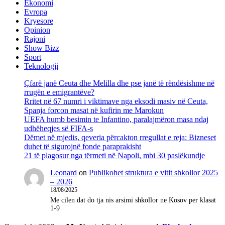
Ekonomi
Evropa
Kryesore
Opinion
Rajoni
Show Bizz
Sport
Teknologji
Çfarë janë Ceuta dhe Melilla dhe pse janë të rëndësishme në
rrugën e emigrantëve?
Rritet në 67 numri i viktimave nga eksodi masiv në Ceuta,
Spanja forcon masat në kufirin me Marokun
UEFA humb besimin te Infantino, paralajmëron masa ndaj
udhëheqjes së FIFA-s
Dëmet në mjedis, qeveria përcakton rregullat e reja: Bizneset
duhet të sigurojnë fonde paraprakisht
21 të plagosur nga tërmeti në Napoli, mbi 30 paslëkundje
Leonard
on
Publikohet struktura e vitit shkollor 2025
– 2026
18/08/2025
Me cilen dat do tja nis arsimi shkollor ne Kosov per klasat
1-9