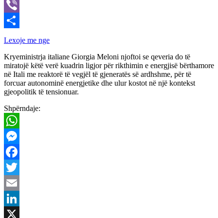
X
Viber
Share
Lexoje me nge
Kryeministrja italiane Giorgia Meloni njoftoi se qeveria do të
miratojë këtë verë kuadrin ligjor për rikthimin e energjisë bërthamore
në Itali me reaktorë të vegjël të gjeneratës së ardhshme, për të
forcuar autonominë energjetike dhe ulur kostot në një kontekst
gjeopolitik të tensionuar.
Shpërndaje:
WhatsApp
Messenger
Facebook
Twitter
Email
LinkedIn