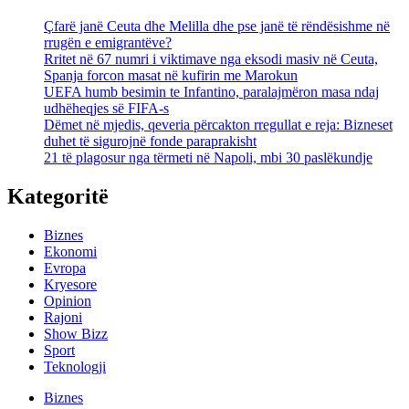
Çfarë janë Ceuta dhe Melilla dhe pse janë të rëndësishme në
rrugën e emigrantëve?
Rritet në 67 numri i viktimave nga eksodi masiv në Ceuta,
Spanja forcon masat në kufirin me Marokun
UEFA humb besimin te Infantino, paralajmëron masa ndaj
udhëheqjes së FIFA-s
Dëmet në mjedis, qeveria përcakton rregullat e reja: Bizneset
duhet të sigurojnë fonde paraprakisht
21 të plagosur nga tërmeti në Napoli, mbi 30 paslëkundje
Kategoritë
Biznes
Ekonomi
Evropa
Kryesore
Opinion
Rajoni
Show Bizz
Sport
Teknologji
Biznes