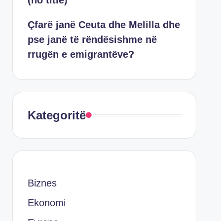
(no title)
Çfarë janë Ceuta dhe Melilla dhe
pse janë të rëndësishme në
rrugën e emigrantëve?
Kategoritë
Biznes
Ekonomi