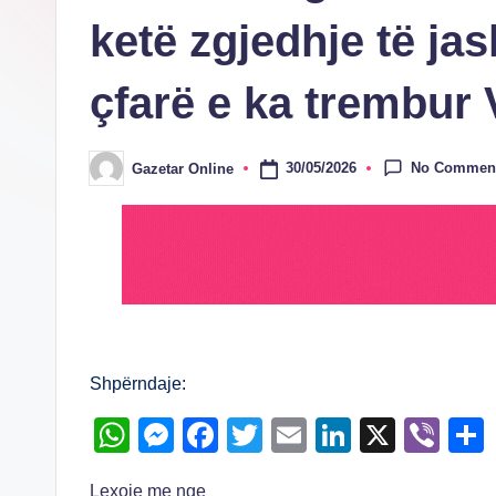
ketë zgjedhje të ja
çfarë e ka trembur 
No Commen
30/05/2026
Gazetar Online
Posted
by
Shpërndaje:
W
M
F
T
E
Li
X
Vi
h
e
a
wi
m
n
b
Lexoje me nge