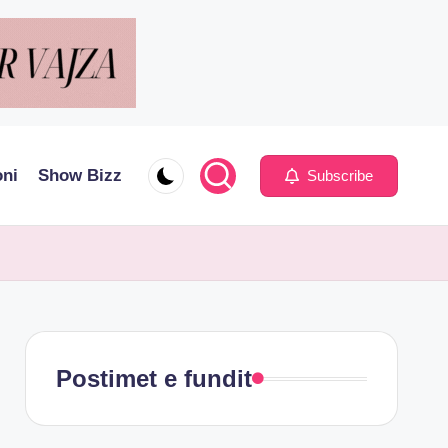
oni
Show Bizz
Subscribe
Postimet e fundit