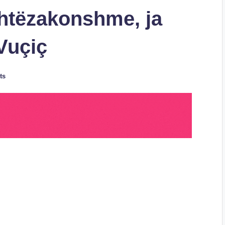
shtëzakonshme, ja
Vuçiç
ts
S
h