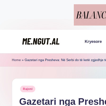
Skip
to
content
Kryesore
M
Këtu
lexohen
e
Home
»
Gazetari nga Presheva: Në Serbi do të ketë zgjedhje t
lajmet
N
me
g
ngut
Posted
Rajoni
u
in
Gazetari nga Presh
t