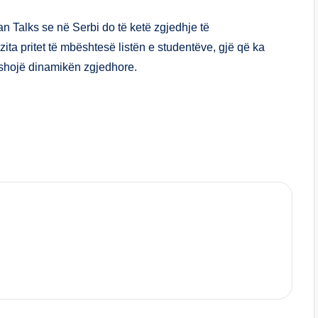
ar
e
n Talks se në Serbi do të ketë zgjedhje të
ta pritet të mbështesë listën e studentëve, gjë që ka
yshojë dinamikën zgjedhore.
S
h
ar
e