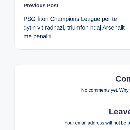
Post
Previous Post
PSG fiton Champions League për të
navigation
dytin vit radhazi, triumfon ndaj Arsenalit
me penallti
Co
No comments yet. Why d
Leav
Your email address will not be 