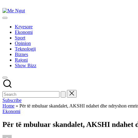
Skip
to
Me
content
Këtu
Ngut
lexohen
Kryesore
lajmet
Ekonomi
me
Sport
ngut
Opinion
Teknologji
Biznes
Rajoni
Show Bizz
Subscribe
Home
»
Për të mbuluar skandalet, AKSHI ndahet dhe ndryshon emri
Posted
Ekonomi
in
Për të mbuluar skandalet, AKSHI ndahet 
Posted