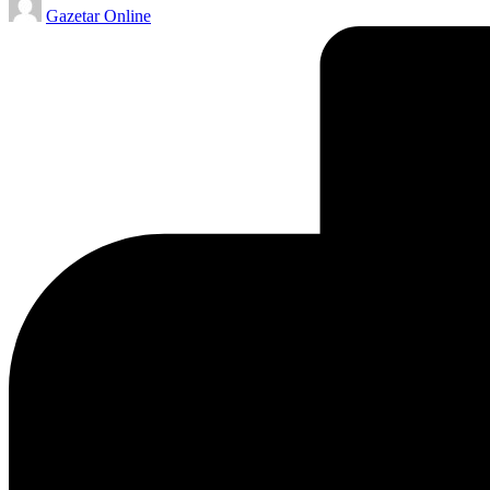
Gazetar Online
by