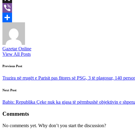
X
Viber
Share
Gazetar Online
View All Posts
Post
Previous Post
navigation
Trazira në rrugët e Parisit pas fitores së PSG, 3 të plagosur, 140 perso
Next Post
Babis: Republika Çeke nuk ka gjasa të përmbushë objektivin e shpen
Comments
No comments yet. Why don’t you start the discussion?