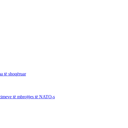
na të shoqëruar
zimeve të mbrojtjes të NATO-s