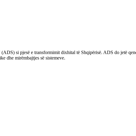
” (ADS) si pjesë e transformimit dixhital të Shqipërisë. ADS do jetë q
ike dhe mirëmbajtjes së sistemeve.