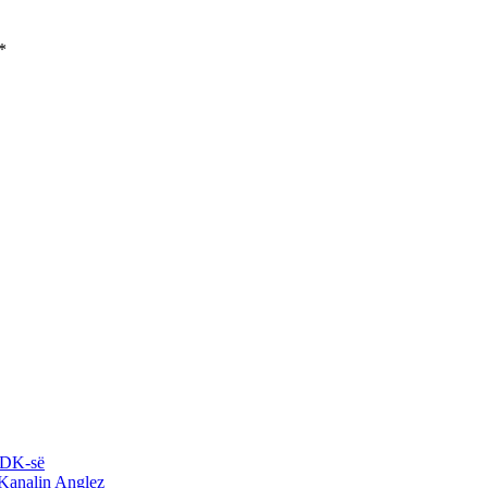
*
 LDK-së
 Kanalin Anglez