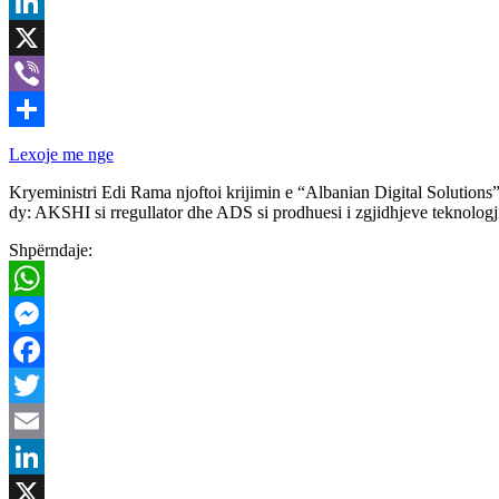
Email
LinkedIn
X
Viber
Share
Lexoje me nge
Kryeministri Edi Rama njoftoi krijimin e “Albanian Digital Solutions
dy: AKSHI si rregullator dhe ADS si prodhuesi i zgjidhjeve teknologj
Shpërndaje:
WhatsApp
Messenger
Facebook
Twitter
Email
LinkedIn