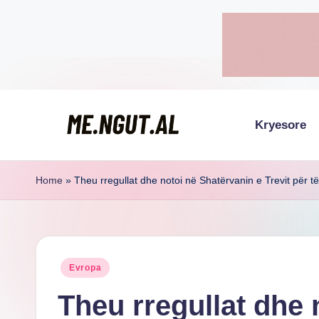
Skip
to
content
Kryesore
M
Këtu
lexohen
e
Home
»
Theu rregullat dhe notoi në Shatërvanin e Trevit për të 
lajmet
N
me
g
ngut
Posted
Evropa
u
in
Theu rregullat dhe 
t