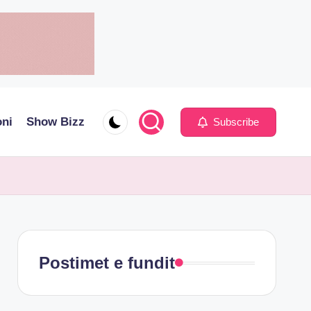
oni
Show Bizz
Subscribe
Postimet e fundit