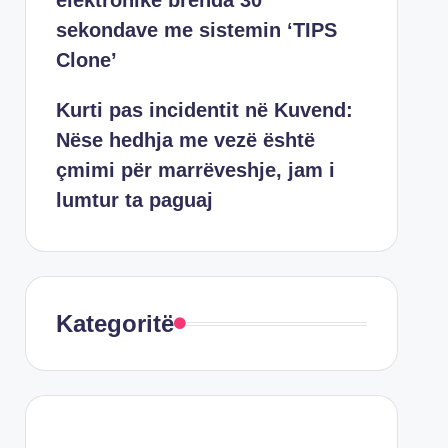
elektronike brenda 30
sekondave me sistemin ‘TIPS
Clone’
Kurti pas incidentit në Kuvend:
Nëse hedhja me vezë është
çmimi për marrëveshje, jam i
lumtur ta paguaj
Kategoritë