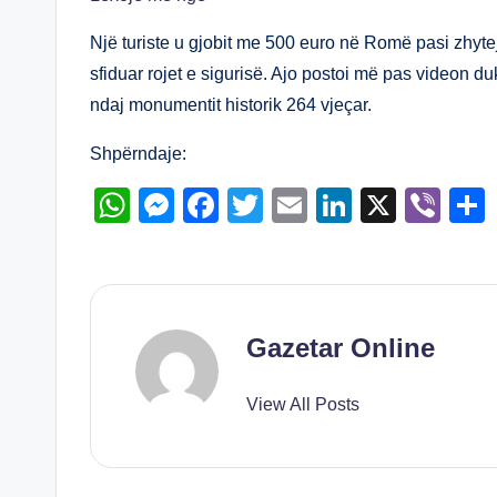
at
ss
c
tt
ail
k
er
s
e
e
er
e
Një turiste u gjobit me 500 euro në Romë pasi zhyte
A
n
b
dI
sfiduar rojet e sigurisë. Ajo postoi më pas videon d
ndaj monumentit historik 264 vjeçar.
p
g
o
n
p
er
o
Shpërndaje:
k
W
M
F
T
E
Li
X
Vi
h
e
a
wi
m
n
b
at
ss
c
tt
ail
k
er
s
e
e
er
e
A
n
b
dI
Gazetar Online
p
g
o
n
View All Posts
p
er
o
k