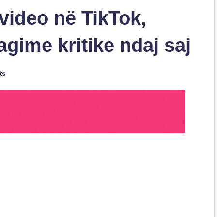
 video në TikTok,
eagime kritike ndaj saj
ts
S
h