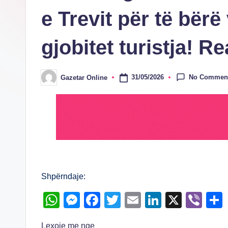
e Trevit për të bërë
gjobitet turistja! R
No Commen
31/05/2026
Gazetar Online
Posted
by
Shpërndaje:
W
M
F
T
E
Li
X
Vi
h
e
a
wi
m
n
b
Lexoje me nge