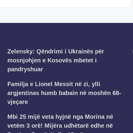
Zelensky: Qëndrimi i Ukrainës për
mosnjohjen e Kosovës mbetet i
pandryshuar
Familja e Lionel Messit në zi, ylli
argjentinas humb babain në moshën 68-
vjeçare
Mbi 25 mijë veta hyjnë nga Morina në
vetëm 3 orë! Mijëra udhëtarë edhe në