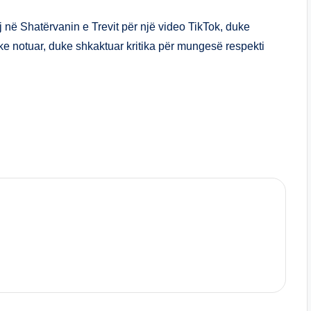
ar
e
j në Shatërvanin e Trevit për një video TikTok, duke
uke notuar, duke shkaktuar kritika për mungesë respekti
S
h
ar
e