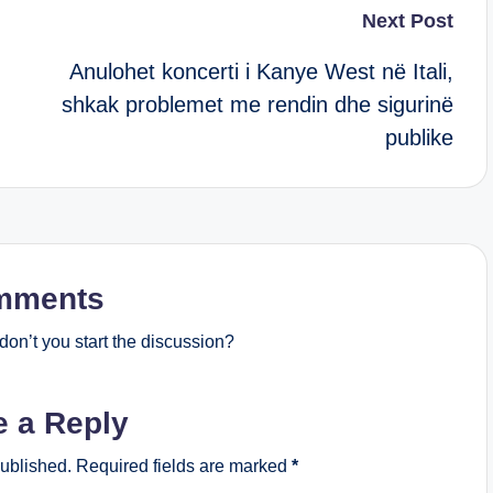
Next Post
Anulohet koncerti i Kanye West në Itali,
shkak problemet me rendin dhe sigurinë
publike
mments
on’t you start the discussion?
e a Reply
published.
Required fields are marked
*