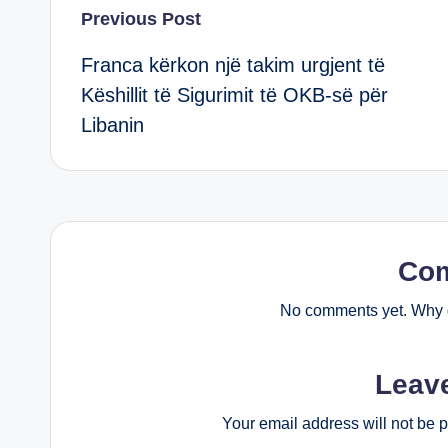
Post
Previous Post
Franca kërkon një takim urgjent të
navigation
Këshillit të Sigurimit të OKB-së për
Libanin
Co
No comments yet. Why d
Leav
Your email address will not be 