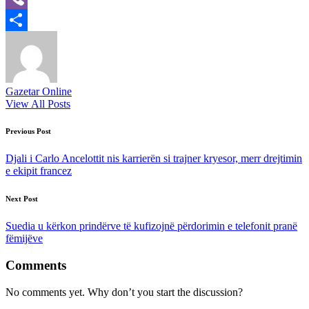
Viber
Share
Gazetar Online
View All Posts
Post
Previous Post
navigation
Djali i Carlo Ancelottit nis karrierën si trajner kryesor, merr drejtimin
e ekipit francez
Next Post
Suedia u kërkon prindërve të kufizojnë përdorimin e telefonit pranë
fëmijëve
Comments
No comments yet. Why don’t you start the discussion?