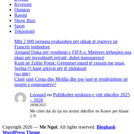
Kryesore
Opinion
Rajoni
Show Bizz
Sport
Teknologji
Mbi 2 000 persona evakuohen për shkak të zjarreve në
Francën juglindore
Armand Duka për vendimin e FIFA-s: Mirëpres tërheqjen nga
plani për investitorët privatë, duhet transparencë
Kurti në Zubin Potok: Gërmimet mund të zgjasin me muaj,
Serbia t’i hapë arkivat për të zhdukurit
(no title)
Çfarë janë Ceuta dhe Melilla dhe pse janë të rëndësishme në
rrugën e emigrantëve?
Leonard
on
Publikohet struktura e vitit shkollor 2025
– 2026
18/08/2025
Me cilen dat do tja nis arsimi shkollor ne Kosov per klasat
1-9
Copyright 2026 —
Me Ngut
. All rights reserved.
Bloghash
WordPress Theme