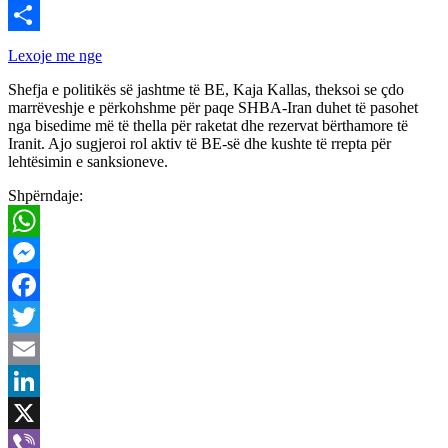
Viber
Share
Lexoje me nge
Shefja e politikës së jashtme të BE, Kaja Kallas, theksoi se çdo
marrëveshje e përkohshme për paqe SHBA-Iran duhet të pasohet
nga bisedime më të thella për raketat dhe rezervat bërthamore të
Iranit. Ajo sugjeroi rol aktiv të BE-së dhe kushte të rrepta për
lehtësimin e sanksioneve.
Shpërndaje:
WhatsApp
Messenger
Facebook
Twitter
Email
LinkedIn
X