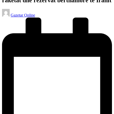
raketat dhe rezervat bërthamore të Iranit
Posted
Gazetar Online
by