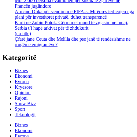
Mbi 2 000 persona evakuohen për shkak të zjarreve në
Francën juglindore
Armand Duka për vendimin e FIFA-s: Mirëpres tërheqjen nga
plani për investitorët privatë, duhet transparencë
Kurti në Zubin Potok: Gërmimet mund të zgjasin me muaj,
Serbia t’i hapë arkivat për të zhdukurit
(no title)
Çfarë janë Ceuta dhe Melilla dhe pse janë të rëndësishme në
rrugën e emigrantëve?
Kategoritë
Biznes
Ekonomi
Evropa
Kryesore
Opinion
Rajoni
Show Bizz
Sport
Teknologji
Biznes
Ekonomi
Evropa