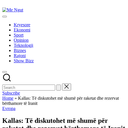
Skip
to
Me
content
Këtu
Ngut
lexohen
Kryesore
lajmet
Ekonomi
me
Sport
ngut
Opinion
Teknologji
Biznes
Rajoni
Show Bizz
Subscribe
Home
»
Kallas: Të diskutohet më shumë për raketat dhe rezervat
bërthamore të Iranit
Posted
Evropa
in
Kallas: Të diskutohet më shumë për