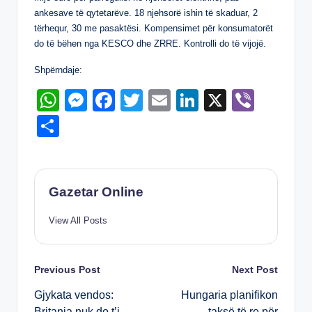
p
g
o
n
ankesave të qytetarëve. 18 njehsorë ishin të skaduar, 2
p
er
o
tërhequr, 30 me pasaktësi. Kompensimet për konsumatorët
do të bëhen nga KESCO dhe ZRRE. Kontrolli do të vijojë.
k
Shpërndaje:
W
M
F
T
E
Li
X
Vi
h
e
a
wi
m
n
b
S
at
ss
c
tt
ail
k
er
h
s
e
e
er
e
ar
A
n
b
dI
e
Gazetar Online
p
g
o
n
View All Posts
p
er
o
k
Post
Previous Post
Next Post
Gjykata vendos:
Hungaria planifikon
navigation
Britania nuk do t’i
taksë të re për