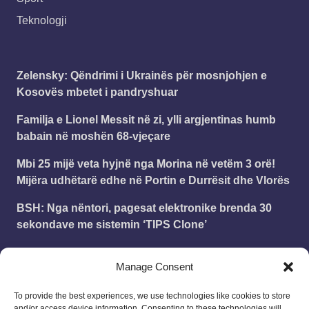
Teknologji
Zelensky: Qëndrimi i Ukrainës për mosnjohjen e
Kosovës mbetet i pandryshuar
Familja e Lionel Messit në zi, ylli argjentinas humb
babain në moshën 68-vjeçare
Mbi 25 mijë veta hyjnë nga Morina në vetëm 3 orë!
Mijëra udhëtarë edhe në Portin e Durrësit dhe Vlorës
BSH: Nga nëntori, pagesat elektronike brenda 30
sekondave me sistemin ‘TIPS Clone’
Kurti pas incidentit në Kuvend: Nëse hedhja me vezë
Manage Consent
është çmimi për marrëveshje, jam i lumtur ta paguaj
To provide the best experiences, we use technologies like cookies to store
and/or access device information. Consenting to these technologies will