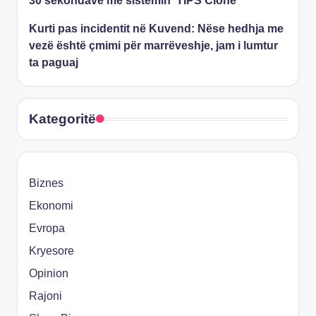
30 sekondave me sistemin ‘TIPS Clone’
Kurti pas incidentit në Kuvend: Nëse hedhja me
vezë është çmimi për marrëveshje, jam i lumtur
ta paguaj
Kategoritë
Biznes
Ekonomi
Evropa
Kryesore
Opinion
Rajoni