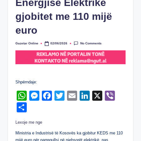
Energjisë Elektrike
gjobitet me 110 mijë
euro
No Comments
Gazetar Online
02/06/2026
Posted
by
Shpërndaje:
W
M
F
T
E
Li
X
Vi
h
e
a
wi
m
n
b
S
at
ss
c
tt
ail
k
er
h
Lexoje me nge
s
e
e
er
e
ar
A
n
b
dI
Ministria e Industrisë të Kosovës ka gjobitur KEDS me 110
e
mijë euro për parregullsi në njehsorët elektrikë, pas