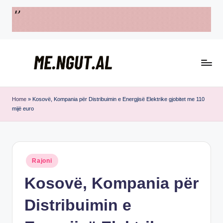
Skip
to
content
M
Këtu
e
lexohen
Home
»
Kosovë, Kompania për Distribuimin e Energjisë Elektrike gjobitet me 110
mijë euro
lajmet
N
me
g
ngut
u
Posted
Rajoni
t
in
Kosovë, Kompania për
Distribuimin e