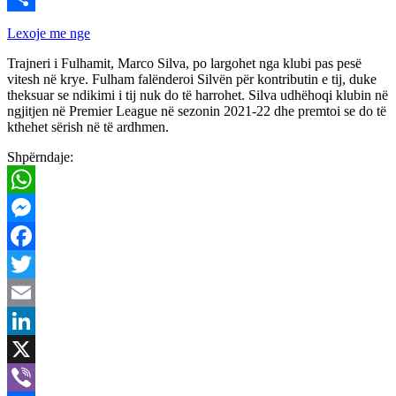
Share
Lexoje me nge
Trajneri i Fulhamit, Marco Silva, po largohet nga klubi pas pesë
vitesh në krye. Fulham falënderoi Silvën për kontributin e tij, duke
theksuar se ndikimi i tij nuk do të harrohet. Silva udhëhoqi klubin në
ngjitjen në Premier League në sezonin 2021-22 dhe premtoi se do të
kthehet sërish në të ardhmen.
Shpërndaje:
WhatsApp
Messenger
Facebook
Twitter
Email
LinkedIn
X