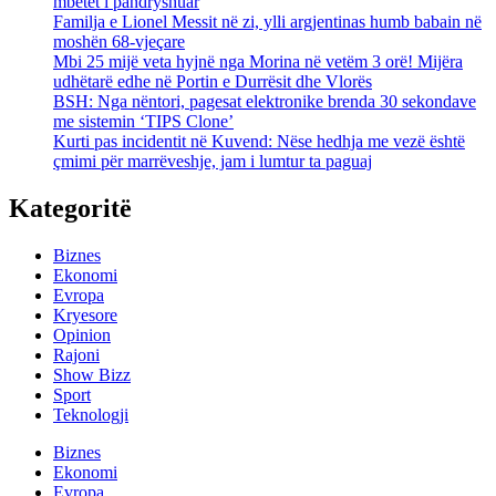
mbetet i pandryshuar
Familja e Lionel Messit në zi, ylli argjentinas humb babain në
moshën 68-vjeçare
Mbi 25 mijë veta hyjnë nga Morina në vetëm 3 orë! Mijëra
udhëtarë edhe në Portin e Durrësit dhe Vlorës
BSH: Nga nëntori, pagesat elektronike brenda 30 sekondave
me sistemin ‘TIPS Clone’
Kurti pas incidentit në Kuvend: Nëse hedhja me vezë është
çmimi për marrëveshje, jam i lumtur ta paguaj
Kategoritë
Biznes
Ekonomi
Evropa
Kryesore
Opinion
Rajoni
Show Bizz
Sport
Teknologji
Biznes
Ekonomi
Evropa