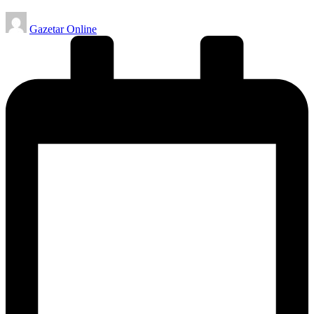
Posted
Gazetar Online
by