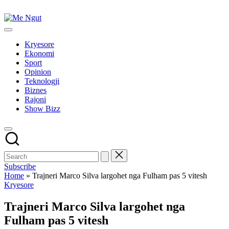
Skip
to
Me
content
Këtu
Ngut
lexohen
Kryesore
lajmet
Ekonomi
me
Sport
ngut
Opinion
Teknologji
Biznes
Rajoni
Show Bizz
Subscribe
Home
»
Trajneri Marco Silva largohet nga Fulham pas 5 vitesh
Posted
Kryesore
in
Trajneri Marco Silva largohet nga
Fulham pas 5 vitesh