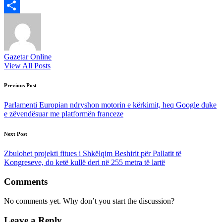
Viber
Share
Gazetar Online
View All Posts
Post
Previous Post
navigation
Parlamenti Europian ndryshon motorin e kërkimit, heq Google duke
e zëvendësuar me platformën franceze
Next Post
Zbulohet projekti fitues i Shkëlqim Beshirit për Pallatit të
Kongreseve, do ketë kullë deri në 255 metra të lartë
Comments
No comments yet. Why don’t you start the discussion?
Leave a Reply