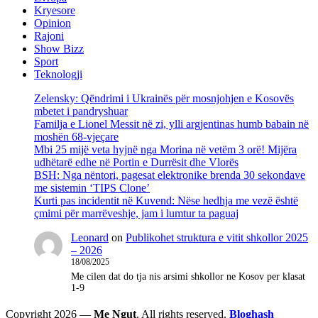
Kryesore
Opinion
Rajoni
Show Bizz
Sport
Teknologji
Zelensky: Qëndrimi i Ukrainës për mosnjohjen e Kosovës
mbetet i pandryshuar
Familja e Lionel Messit në zi, ylli argjentinas humb babain në
moshën 68-vjeçare
Mbi 25 mijë veta hyjnë nga Morina në vetëm 3 orë! Mijëra
udhëtarë edhe në Portin e Durrësit dhe Vlorës
BSH: Nga nëntori, pagesat elektronike brenda 30 sekondave
me sistemin ‘TIPS Clone’
Kurti pas incidentit në Kuvend: Nëse hedhja me vezë është
çmimi për marrëveshje, jam i lumtur ta paguaj
Leonard
on
Publikohet struktura e vitit shkollor 2025
– 2026
18/08/2025
Me cilen dat do tja nis arsimi shkollor ne Kosov per klasat
1-9
Copyright 2026 —
Me Ngut
. All rights reserved.
Bloghash