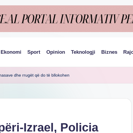
Ekonomi
Sport
Opinion
Teknologji
Biznes
Raj
e masave dhe rrugët që do të bllokohen
ëri-Izrael, Policia