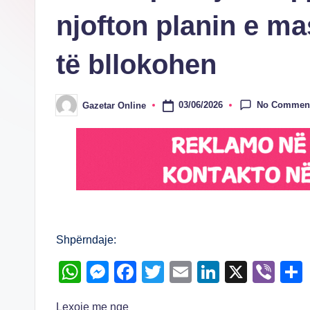
njofton planin e m
të bllokohen
No Commen
03/06/2026
Gazetar Online
Posted
by
Shpërndaje:
W
M
F
T
E
Li
X
Vi
h
e
a
wi
m
n
b
Lexoje me nge