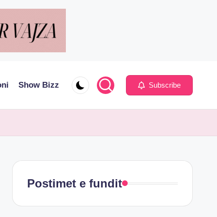
oni
Show Bizz
Subscribe
Postimet e fundit