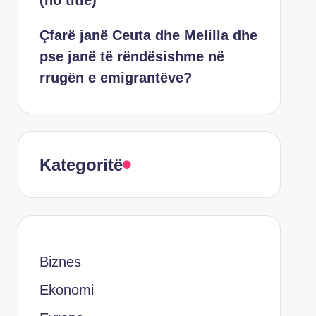
(no title)
Çfarë janë Ceuta dhe Melilla dhe
pse janë të rëndësishme në
rrugën e emigrantëve?
Kategoritë
Biznes
Ekonomi