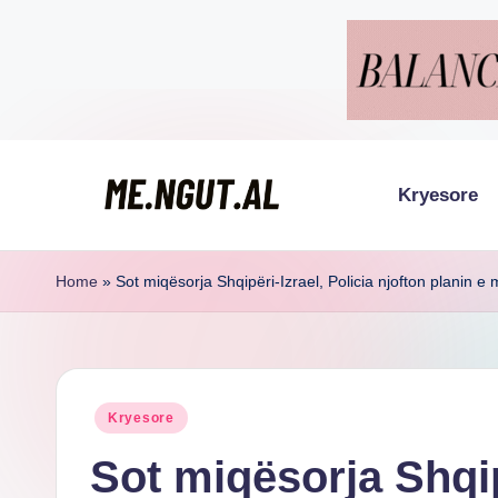
Skip
to
content
Kryesore
M
Këtu
lexohen
e
Home
»
Sot miqësorja Shqipëri-Izrael, Policia njofton planin 
lajmet
N
me
g
ngut
Posted
Kryesore
u
in
Sot miqësorja Shqip
t