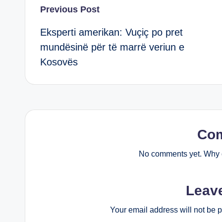
Post
Previous Post
Eksperti amerikan: Vuçiç po pret
navigation
mundësinë për të marrë veriun e
Kosovës
Co
No comments yet. Why d
Leav
Your email address will not be 