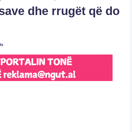
asave dhe rrugët që do
ts
S
h