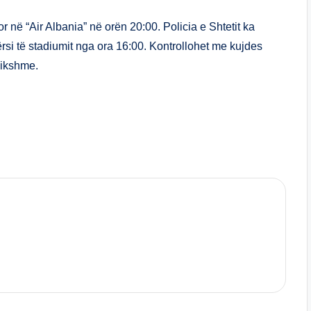
ar
e
në “Air Albania” në orën 20:00. Policia e Shtetit ka
rsi të stadiumit nga ora 16:00. Kontrollohet me kujdes
zikshme.
S
h
ar
e