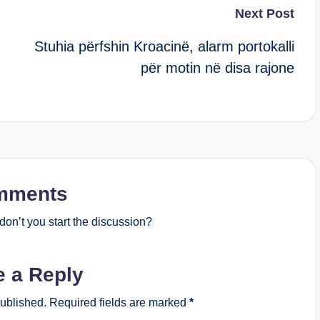
Next Post
Stuhia përfshin Kroacinë, alarm portokalli
për motin në disa rajone
mments
on’t you start the discussion?
e a Reply
published.
Required fields are marked
*