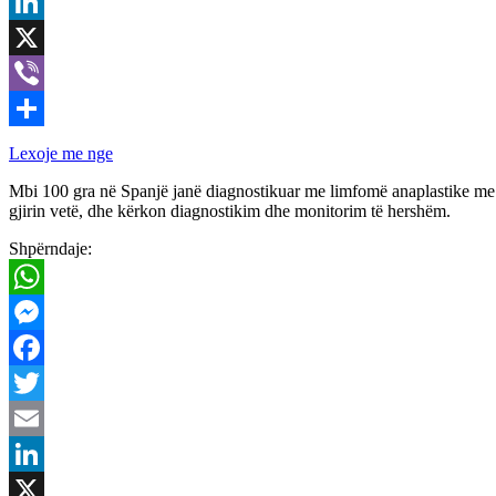
Email
LinkedIn
X
Viber
Share
Lexoje me nge
Mbi 100 gra në Spanjë janë diagnostikuar me limfomë anaplastike me qel
gjirin vetë, dhe kërkon diagnostikim dhe monitorim të hershëm.
Shpërndaje:
WhatsApp
Messenger
Facebook
Twitter
Email
LinkedIn