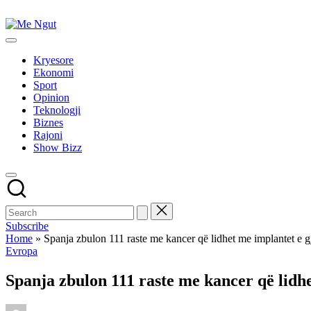
Skip
to
Me
content
Këtu
Ngut
lexohen
Kryesore
lajmet
Ekonomi
me
Sport
ngut
Opinion
Teknologji
Biznes
Rajoni
Show Bizz
Subscribe
Home
»
Spanja zbulon 111 raste me kancer që lidhet me implantet e gj
Posted
Evropa
in
Spanja zbulon 111 raste me kancer që lidhe
Posted