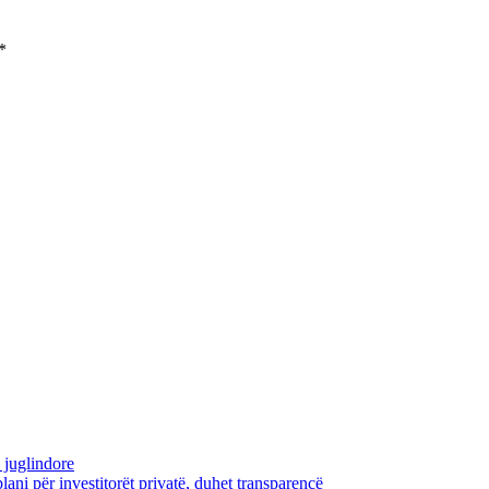
*
 juglindore
i për investitorët privatë, duhet transparencë