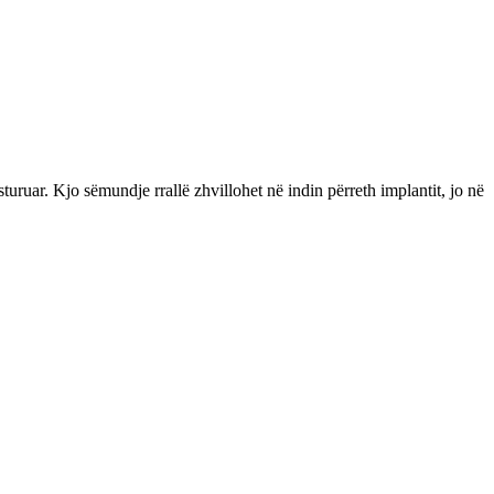
uruar. Kjo sëmundje rrallë zhvillohet në indin përreth implantit, jo në