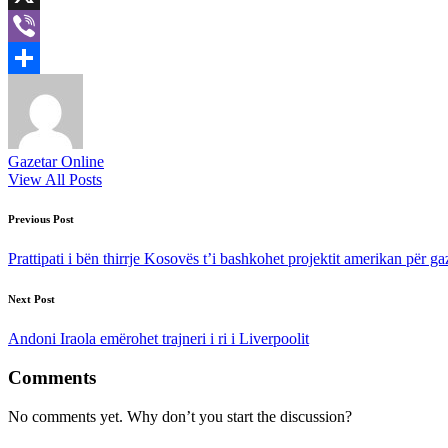
X
Viber
Share
Gazetar Online
View All Posts
Post
Previous Post
navigation
Prattipati i bën thirrje Kosovës t’i bashkohet projektit amerikan për ga
Next Post
Andoni Iraola emërohet trajneri i ri i Liverpoolit
Comments
No comments yet. Why don’t you start the discussion?