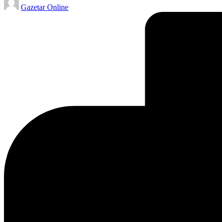
Gazetar Online
by