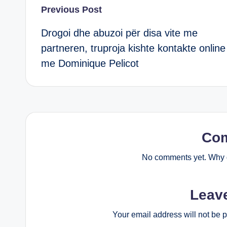
Post
Previous Post
Drogoi dhe abuzoi për disa vite me
navigation
partneren, truproja kishte kontakte online
me Dominique Pelicot
Co
No comments yet. Why d
Leav
Your email address will not be 