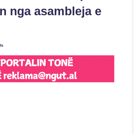
en nga asambleja e
ts
S
h