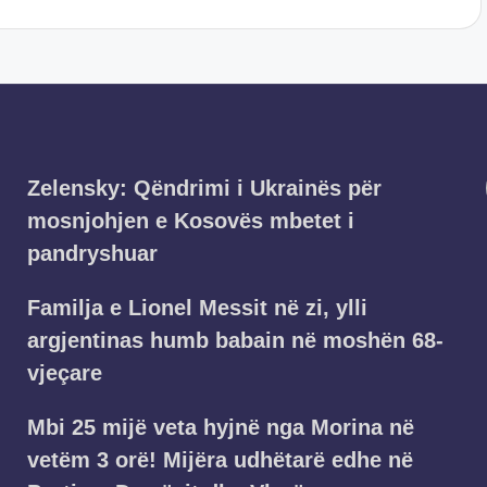
Zelensky: Qëndrimi i Ukrainës për
mosnjohjen e Kosovës mbetet i
pandryshuar
Familja e Lionel Messit në zi, ylli
argjentinas humb babain në moshën 68-
vjeçare
Mbi 25 mijë veta hyjnë nga Morina në
vetëm 3 orë! Mijëra udhëtarë edhe në