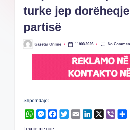
turke jep dorëheqj
partisë
No Commen
11/06/2026
Gazetar Online
Posted
by
Shpërndaje:
W
M
F
T
E
Li
X
Vi
h
e
a
wi
m
n
b
Lexoje me nge