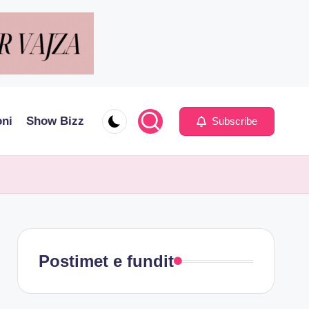
oni
Show Bizz
Subscribe
Postimet e fundit