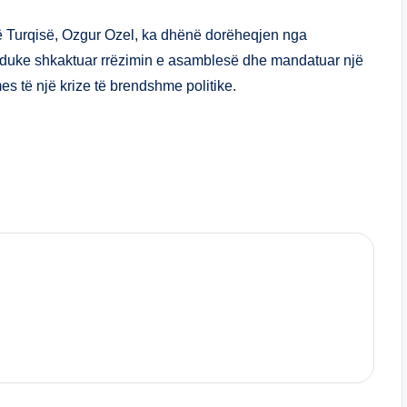
ar
e
 të Turqisë, Ozgur Ozel, ka dhënë dorëheqjen nga
 duke shkaktuar rrëzimin e asamblesë dhe mandatuar një
s të një krize të brendshme politike.
S
h
ar
e