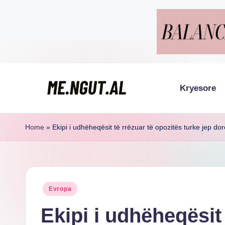
Skip
to
content
Kryesore
M
Këtu
lexohen
e
Home
»
Ekipi i udhëheqësit të rrëzuar të opozitës turke jep d
lajmet
N
me
g
ngut
Posted
Evropa
u
in
Ekipi i udhëheqësit 
t