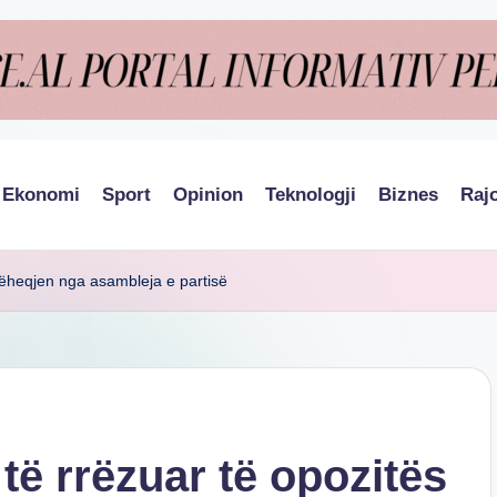
Ekonomi
Sport
Opinion
Teknologji
Biznes
Raj
orëheqjen nga asambleja e partisë
të rrëzuar të opozitës