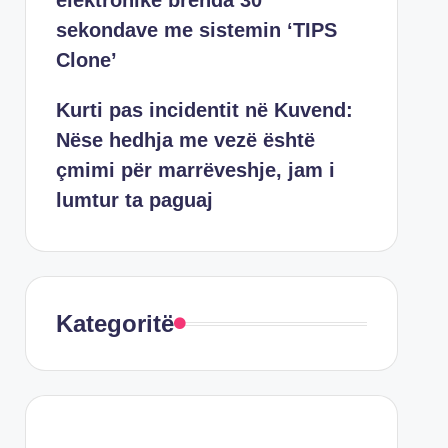
elektronike brenda 30
sekondave me sistemin ‘TIPS
Clone’
Kurti pas incidentit në Kuvend:
Nëse hedhja me vezë është
çmimi për marrëveshje, jam i
lumtur ta paguaj
Kategoritë