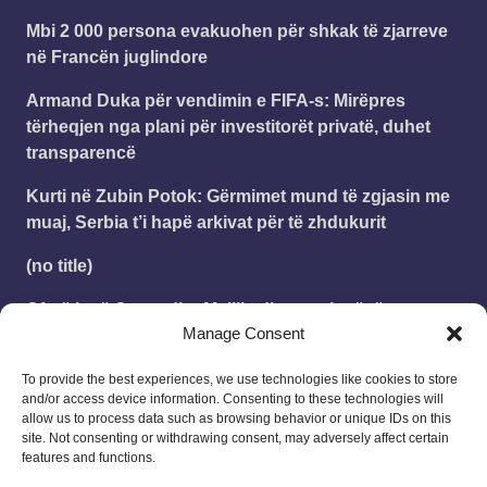
Mbi 2 000 persona evakuohen për shkak të zjarreve
në Francën juglindore
Armand Duka për vendimin e FIFA-s: Mirëpres
tërheqjen nga plani për investitorët privatë, duhet
transparencë
Kurti në Zubin Potok: Gërmimet mund të zgjasin me
muaj, Serbia t’i hapë arkivat për të zhdukurit
(no title)
Çfarë janë Ceuta dhe Melilla dhe pse janë të
Manage Consent
rëndësishme në rrugën e emigrantëve?
To provide the best experiences, we use technologies like cookies to store
and/or access device information. Consenting to these technologies will
Leonard
on
Publikohet struktura e vitit shkollor
allow us to process data such as browsing behavior or unique IDs on this
2025 – 2026
site. Not consenting or withdrawing consent, may adversely affect certain
18/08/2025
features and functions.
Me cilen dat do tja nis arsimi shkollor ne Kosov per