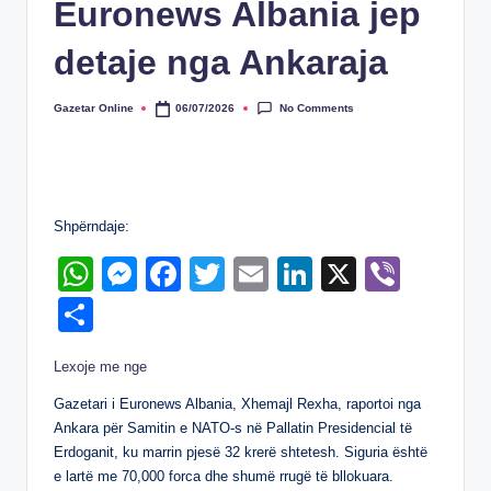
Euronews Albania jep
detaje nga Ankaraja
No Comments
Gazetar Online
06/07/2026
Posted
by
Shpërndaje:
W
M
F
T
E
Li
X
Vi
h
e
a
wi
m
n
b
S
at
ss
c
tt
ail
k
er
h
Lexoje me nge
s
e
e
er
e
ar
A
n
b
dI
Gazetari i Euronews Albania, Xhemajl Rexha, raportoi nga
e
Ankara për Samitin e NATO-s në Pallatin Presidencial të
p
g
o
n
Erdoganit, ku marrin pjesë 32 krerë shtetesh. Siguria është
p
er
o
e lartë me 70,000 forca dhe shumë rrugë të bllokuara.