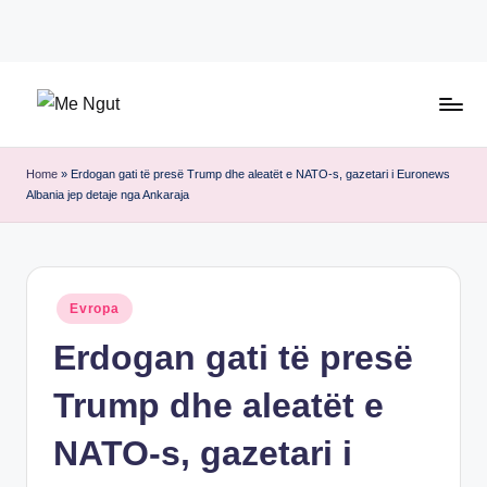
Skip
to
content
M
Këtu
e
lexohen
Home
»
Erdogan gati të presë Trump dhe aleatët e NATO-s, gazetari i Euronews
Albania jep detaje nga Ankaraja
lajmet
N
me
g
ngut
u
Posted
Evropa
t
in
Erdogan gati të presë
Trump dhe aleatët e
NATO-s, gazetari i