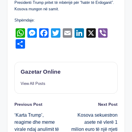
Presidenti Trump pritet të mbërrijë për “hatër të Erdoganit”.
k
Kosova mungon në samit.
Shpërndaje:
W
M
F
T
E
Li
X
Vi
h
e
a
wi
m
n
b
S
at
ss
c
tt
ail
k
er
h
s
e
e
er
e
ar
A
n
b
dI
e
Gazetar Online
p
g
o
n
View All Posts
p
er
o
k
Post
Previous Post
Next Post
‘Karta Trump’,
Kosova sekuestron
navigation
reagime dhe meme
asete në vlerë 1
virale ndaj anulimit të
milion euro të një rrjeti