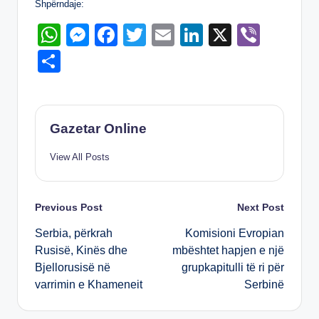
Shpërndaje:
W
M
F
T
E
Li
X
Vi
h
e
a
wi
m
n
b
S
at
ss
c
tt
ail
k
er
h
s
e
e
er
e
ar
A
n
b
dI
e
Gazetar Online
p
g
o
n
View All Posts
p
er
o
k
Post
Previous Post
Next Post
Serbia, përkrah
Komisioni Evropian
navigation
Rusisë, Kinës dhe
mbështet hapjen e një
Bjellorusisë në
grupkapitulli të ri për
varrimin e Khameneit
Serbinë