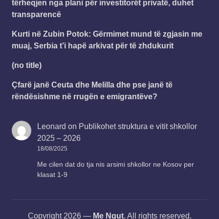
tërheqjen nga plani për investitorët privatë, duhet
transparencë
Kurti në Zubin Potok: Gërmimet mund të zgjasin me
muaj, Serbia t’i hapë arkivat për të zhdukurit
(no title)
Çfarë janë Ceuta dhe Melilla dhe pse janë të
rëndësishme në rrugën e emigrantëve?
Leonard
on
Publikohet struktura e vitit shkollor
2025 – 2026
18/08/2025
Me cilen dat do tja nis arsimi shkollor ne Kosov per
klasat 1-9
Copyright 2026 —
Me Ngut
. All rights reserved.