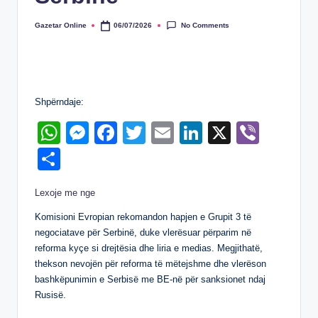
No Comments
Gazetar Online
06/07/2026
Posted
by
Shpërndaje:
W
M
F
T
E
Li
X
Vi
h
e
a
wi
m
n
b
S
at
ss
c
tt
ail
k
er
h
Lexoje me nge
s
e
e
er
e
ar
A
n
b
dI
Komisioni Evropian rekomandon hapjen e Grupit 3 të
e
negociatave për Serbinë, duke vlerësuar përparim në
p
g
o
n
reforma kyçe si drejtësia dhe liria e medias. Megjithatë,
p
er
o
thekson nevojën për reforma të mëtejshme dhe vlerëson
bashkëpunimin e Serbisë me BE-në për sanksionet ndaj
k
Rusisë.