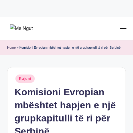
Skip
to
content
M
Këtu
e
lexohen
Home
»
Komisioni Evropian mbështet hapjen e një grupkapitulli të ri për Serbinë
lajmet
N
me
g
ngut
u
Posted
Rajoni
in
t
Komisioni Evropian
mbështet hapjen e një
grupkapitulli të ri për
Serbinë