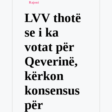
Posted
Rajoni
in
LVV thotë
se i ka
votat për
Qeverinë,
kërkon
konsensus
për