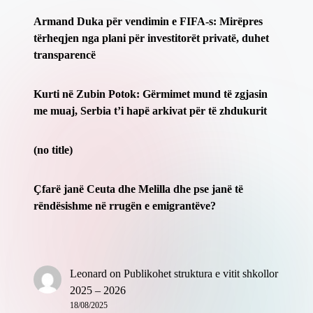
Armand Duka për vendimin e FIFA-s: Mirëpres
tërheqjen nga plani për investitorët privatë, duhet
transparencë
Kurti në Zubin Potok: Gërmimet mund të zgjasin
me muaj, Serbia t’i hapë arkivat për të zhdukurit
(no title)
Çfarë janë Ceuta dhe Melilla dhe pse janë të
rëndësishme në rrugën e emigrantëve?
Leonard
on
Publikohet struktura e vitit shkollor
2025 – 2026
18/08/2025