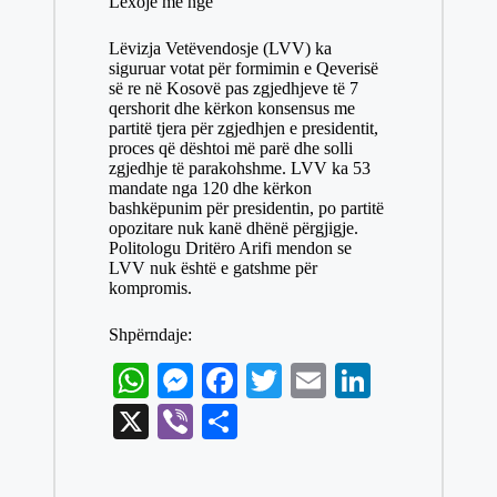
A
ng
ok
r
In
Lexoje me nge
r
re
pp
er
Lëvizja Vetëvendosje (LVV) ka
siguruar votat për formimin e Qeverisë
së re në Kosovë pas zgjedhjeve të 7
qershorit dhe kërkon konsensus me
partitë tjera për zgjedhjen e presidentit,
proces që dështoi më parë dhe solli
zgjedhje të parakohshme. LVV ka 53
mandate nga 120 dhe kërkon
bashkëpunim për presidentin, po partitë
opozitare nuk kanë dhënë përgjigje.
Politologu Dritëro Arifi mendon se
LVV nuk është e gatshme për
kompromis.
Shpërndaje:
W
M
Fa
T
E
Li
ha
es
ce
wi
m
nk
X
Vi
S
ts
se
bo
tte
ail
ed
be
ha
A
ng
ok
r
In
r
re