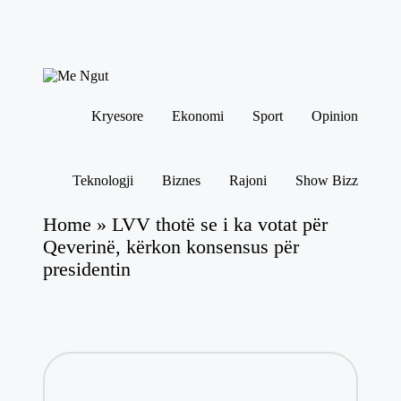
Skip
to
M
content
Këtu
e
lexohen
Kryesore
Ekonomi
Sport
Opinion
N
lajmet
me
g
ngut
ut
Teknologji
Biznes
Rajoni
Show Bizz
Home
»
LVV thotë se i ka votat për
Qeverinë, kërkon konsensus për
presidentin