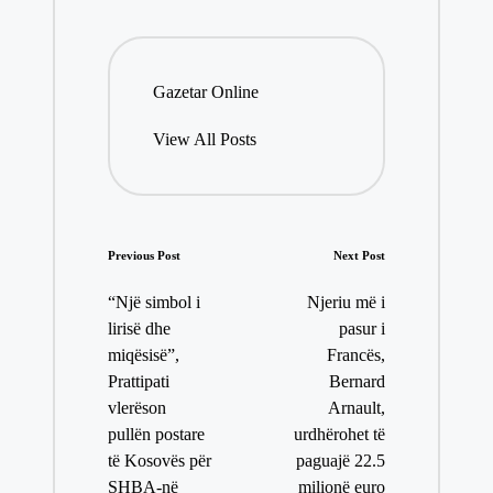
pp
er
Gazetar Online
View All Posts
Post
Previous Post
Next Post
navigation
“Një simbol i
Njeriu më i
lirisë dhe
pasur i
miqësisë”,
Francës,
Prattipati
Bernard
vlerëson
Arnault,
pullën postare
urdhërohet të
të Kosovës për
paguajë 22.5
SHBA-në
milionë euro