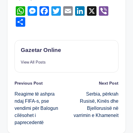
W
M
F
T
E
Li
X
Vi
h
e
a
wi
m
n
b
S
at
ss
c
tt
ail
k
er
h
s
e
e
er
e
ar
A
n
b
dI
e
Gazetar Online
p
g
o
n
View All Posts
p
er
o
k
Post
Previous Post
Next Post
Reagime të ashpra
Serbia, përkrah
navigation
ndaj FIFA-s, pse
Rusisë, Kinës dhe
vendimi për Balogun
Bjellorusisë në
cilësohet i
varrimin e Khameneit
paprecedentë