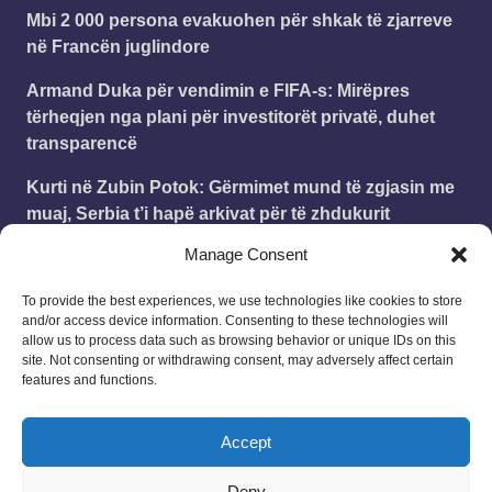
Mbi 2 000 persona evakuohen për shkak të zjarreve
në Francën juglindore
Armand Duka për vendimin e FIFA-s: Mirëpres
tërheqjen nga plani për investitorët privatë, duhet
transparencë
Kurti në Zubin Potok: Gërmimet mund të zgjasin me
muaj, Serbia t’i hapë arkivat për të zhdukurit
Manage Consent
(no title)
To provide the best experiences, we use technologies like cookies to store
and/or access device information. Consenting to these technologies will
Leonard
on
Publikohet struktura e vitit shkollor
allow us to process data such as browsing behavior or unique IDs on this
2025 – 2026
site. Not consenting or withdrawing consent, may adversely affect certain
18/08/2025
features and functions.
Me cilen dat do tja nis arsimi shkollor ne Kosov per
klasat 1-9
Accept
Deny