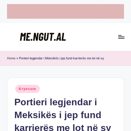
Skip
to
content
M
Këtu
e
lexohen
Home
»
Portieri legjendar i Meksikës i jep fund karrierës me lot në sy
lajmet
N
me
g
ngut
u
Posted
Kryesore
in
t
Portieri legjendar i
Meksikës i jep fund
karrierës me lot në sy