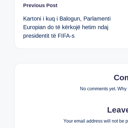
Post
Previous Post
Kartoni i kuq i Balogun, Parlamenti
navigation
Europian do të kërkojë hetim ndaj
presidentit të FIFA-s
Co
No comments yet. Why d
Leav
Your email address will not be 