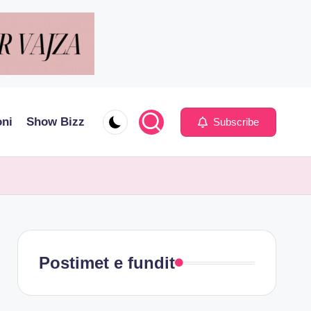
oni
Show Bizz
Subscribe
Postimet e fundit