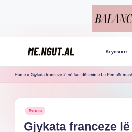
Skip
to
content
Kryesore
M
Këtu
lexohen
e
Home
»
Gjykata franceze lë në fuqi dënimin e Le Pen për mash
lajmet
N
me
g
ngut
Posted
Evropa
u
in
Gjykata franceze lë
t