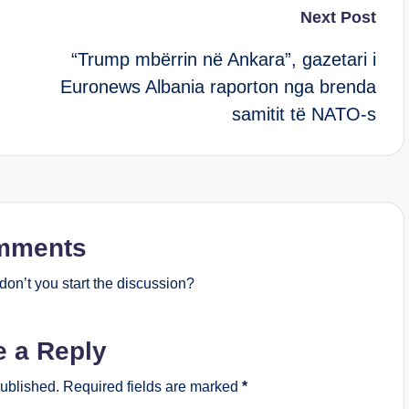
Next Post
“Trump mbërrin në Ankara”, gazetari i
Euronews Albania raporton nga brenda
samitit të NATO-s
mments
on’t you start the discussion?
e a Reply
published.
Required fields are marked
*