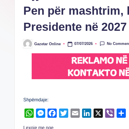
Pen për mashtrim, 
Presidente në 2027 
No Commen
07/07/2026
Gazetar Online
Posted
by
Shpërndaje:
W
M
F
T
E
Li
X
Vi
h
e
a
wi
m
n
b
Lexoje me nge