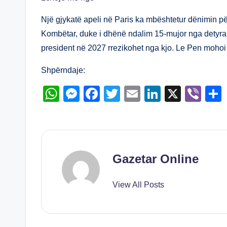
at
ss
c
tt
ail
k
er
s
e
e
er
e
Një gjykatë apeli në Paris ka mbështetur dënimin p
A
n
b
dI
Kombëtar, duke i dhënë ndalim 15-mujor nga detyra d
president në 2027 rrezikohet nga kjo. Le Pen mohoi a
p
g
o
n
p
er
o
Shpërndaje:
k
W
M
F
T
E
Li
X
Vi
h
e
a
wi
m
n
b
at
ss
c
tt
ail
k
er
s
e
e
er
e
A
n
b
dI
Gazetar Online
p
g
o
n
View All Posts
p
er
o
k