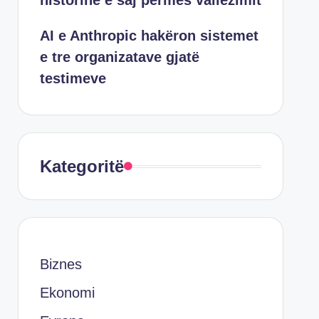
historinë e saj përmes vallëzimit
AI e Anthropic hakëron sistemet
e tre organizatave gjatë
testimeve
Kategoritë
Biznes
Ekonomi