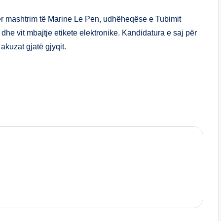
ar
e
ër mashtrim të Marine Le Pen, udhëheqëse e Tubimit
he vit mbajtje etikete elektronike. Kandidatura e saj për
kuzat gjatë gjyqit.
S
h
ar
e