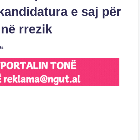
kandidatura e saj për
në rrezik
ts
S
h