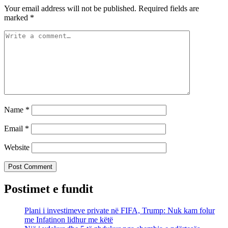
Your email address will not be published.
Required fields are
marked
*
Name
*
Email
*
Website
Postimet e fundit
Plani i investimeve private në FIFA, Trump: Nuk kam folur
me Infatinon lidhur me këtë