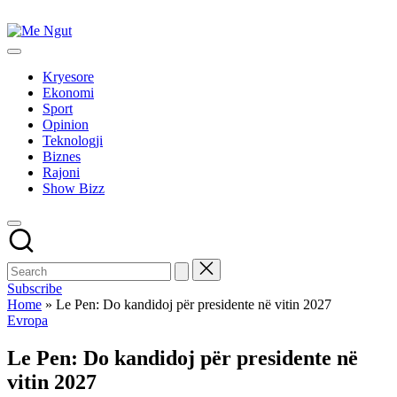
Skip
to
Me
content
Këtu
Ngut
lexohen
Kryesore
lajmet
Ekonomi
me
Sport
ngut
Opinion
Teknologji
Biznes
Rajoni
Show Bizz
Subscribe
Home
»
Le Pen: Do kandidoj për presidente në vitin 2027
Posted
Evropa
in
Le Pen: Do kandidoj për presidente në
vitin 2027