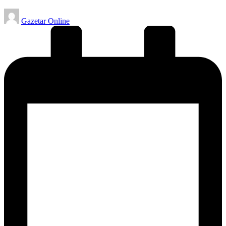
Posted
Gazetar Online
by