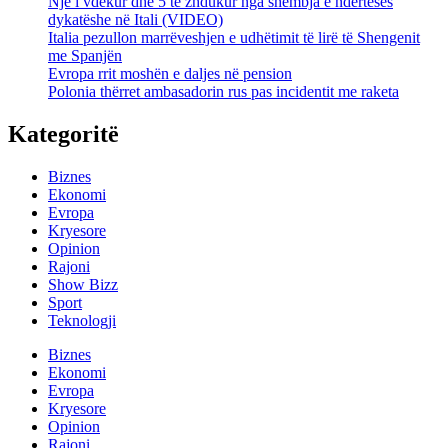
Një i vdekur dhe 5 të zhdukur nga shembja e ndërtesës
dykatëshe në Itali (VIDEO)
Italia pezullon marrëveshjen e udhëtimit të lirë të Shengenit
me Spanjën
Evropa rrit moshën e daljes në pension
Polonia thërret ambasadorin rus pas incidentit me raketa
Kategoritë
Biznes
Ekonomi
Evropa
Kryesore
Opinion
Rajoni
Show Bizz
Sport
Teknologji
Biznes
Ekonomi
Evropa
Kryesore
Opinion
Rajoni