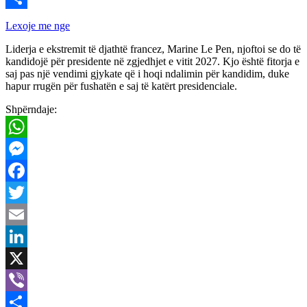
Share
Lexoje me nge
Liderja e ekstremit të djathtë francez, Marine Le Pen, njoftoi se do të
kandidojë për presidente në zgjedhjet e vitit 2027. Kjo është fitorja e
saj pas një vendimi gjykate që i hoqi ndalimin për kandidim, duke
hapur rrugën për fushatën e saj të katërt presidenciale.
Shpërndaje:
WhatsApp
Messenger
Facebook
Twitter
Email
LinkedIn
X
Viber