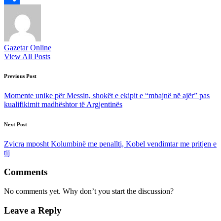
Share
Gazetar Online
View All Posts
Post
Previous Post
navigation
Momente unike për Messin, shokët e ekipit e “mbajnë në ajër” pas
kualifikimit madhështor të Argjentinës
Next Post
Zvicra mposht Kolumbinë me penallti, Kobel vendimtar me pritjen e
tij
Comments
No comments yet. Why don’t you start the discussion?
Leave a Reply