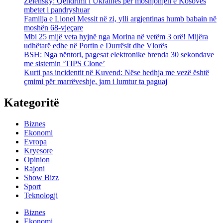
Zelensky: Qëndrimi i Ukrainës për mosnjohjen e Kosovës
mbetet i pandryshuar
Familja e Lionel Messit në zi, ylli argjentinas humb babain në
moshën 68-vjeçare
Mbi 25 mijë veta hyjnë nga Morina në vetëm 3 orë! Mijëra
udhëtarë edhe në Portin e Durrësit dhe Vlorës
BSH: Nga nëntori, pagesat elektronike brenda 30 sekondave
me sistemin ‘TIPS Clone’
Kurti pas incidentit në Kuvend: Nëse hedhja me vezë është
çmimi për marrëveshje, jam i lumtur ta paguaj
Kategoritë
Biznes
Ekonomi
Evropa
Kryesore
Opinion
Rajoni
Show Bizz
Sport
Teknologji
Biznes
Ekonomi