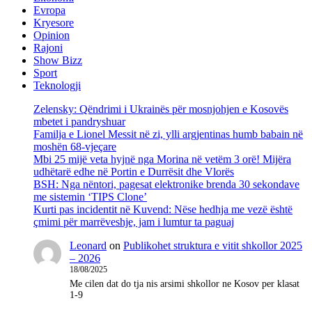
Evropa
Kryesore
Opinion
Rajoni
Show Bizz
Sport
Teknologji
Zelensky: Qëndrimi i Ukrainës për mosnjohjen e Kosovës
mbetet i pandryshuar
Familja e Lionel Messit në zi, ylli argjentinas humb babain në
moshën 68-vjeçare
Mbi 25 mijë veta hyjnë nga Morina në vetëm 3 orë! Mijëra
udhëtarë edhe në Portin e Durrësit dhe Vlorës
BSH: Nga nëntori, pagesat elektronike brenda 30 sekondave
me sistemin ‘TIPS Clone’
Kurti pas incidentit në Kuvend: Nëse hedhja me vezë është
çmimi për marrëveshje, jam i lumtur ta paguaj
Leonard
on
Publikohet struktura e vitit shkollor 2025
– 2026
18/08/2025
Me cilen dat do tja nis arsimi shkollor ne Kosov per klasat
1-9