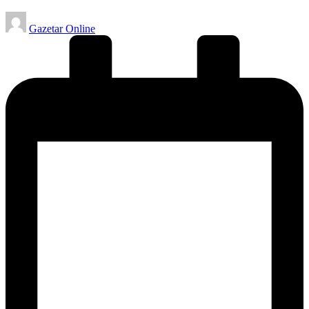
Posted
Gazetar Online
by