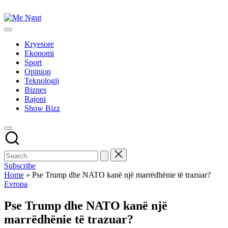
Skip
to
Me
content
Këtu
Ngut
lexohen
Kryesore
lajmet
Ekonomi
me
Sport
ngut
Opinion
Teknologji
Biznes
Rajoni
Show Bizz
Subscribe
Home
»
Pse Trump dhe NATO kanë një marrëdhënie të trazuar?
Posted
Evropa
in
Pse Trump dhe NATO kanë një
marrëdhënie të trazuar?