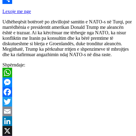
Share
Lexoje me nge
Udhëheqësit botërorë po zhvillojnë samitin e NATO-s në Turqi, por
marrëdhënia e presidentit amerikan Donald Trump me aleancën
është e trazuar. Ai ka kërcënuar me tërheqje nga NATO, ka nisur
konfliktin me Iranin pa konsultim dhe ka bërë premtime të
diskutueshme si blerja e Groenlandës, duke tronditur aleancën.
Megjithatë, Trump ka përkrahur rritjen e shpenzimeve të mbrojtjes
dhe ka riafirmuar angazhimin ndaj NATO-s në disa raste.
Shpërndaje:
WhatsApp
Messenger
Facebook
Twitter
Email
LinkedIn