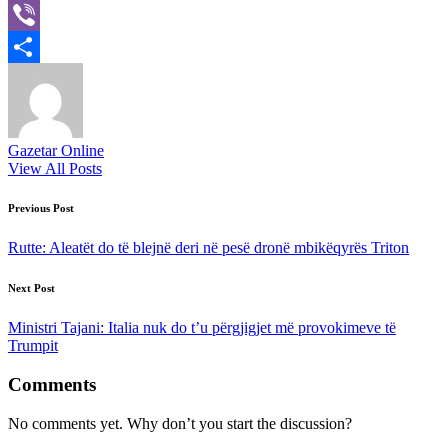
X
Viber
Share
Gazetar Online
View All Posts
Post
Previous Post
navigation
Rutte: Aleatët do të blejnë deri në pesë dronë mbikëqyrës Triton
Next Post
Ministri Tajani: Italia nuk do t’u përgjigjet më provokimeve të
Trumpit
Comments
No comments yet. Why don’t you start the discussion?