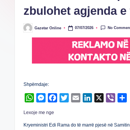
zbulohet agjenda e 
No Commen
07/07/2026
Gazetar Online
Posted
by
Shpërndaje:
W
M
F
T
E
Li
X
Vi
h
e
a
wi
m
n
b
Lexoje me nge
at
ss
c
tt
ail
k
er
s
e
e
er
e
Kryeministri Edi Rama do të marrë pjesë në Samiti