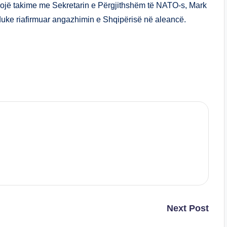
llojë takime me Sekretarin e Përgjithshëm të NATO-s, Mark
duke riafirmuar angazhimin e Shqipërisë në aleancë.
S
h
ar
e
Next Post