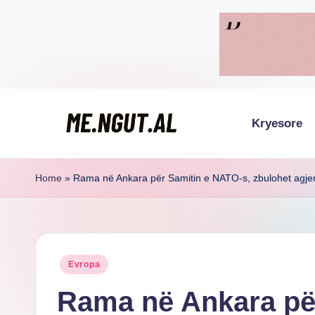
Skip
to
content
Kryesore
M
Këtu
lexohen
e
Home
»
Rama në Ankara për Samitin e NATO-s, zbulohet agjen
lajmet
N
me
g
ngut
Posted
Evropa
u
in
Rama në Ankara pë
t