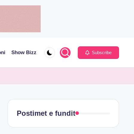
oni
Show Bizz
Subscribe
Postimet e fundit