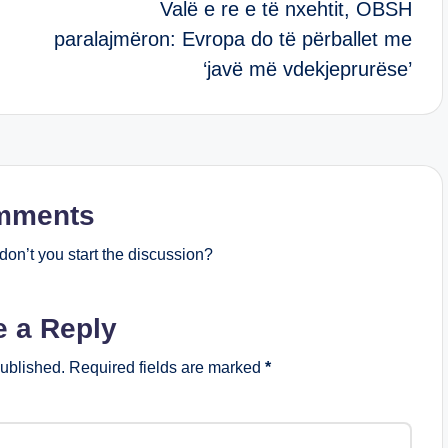
Valë e re e të nxehtit, OBSH
paralajmëron: Evropa do të përballet me
‘javë më vdekjeprurëse’
mments
on’t you start the discussion?
e a Reply
published.
Required fields are marked
*