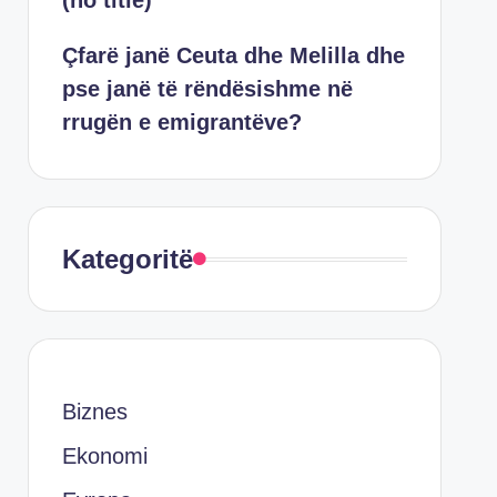
(no title)
Çfarë janë Ceuta dhe Melilla dhe
pse janë të rëndësishme në
rrugën e emigrantëve?
Kategoritë
Biznes
Ekonomi