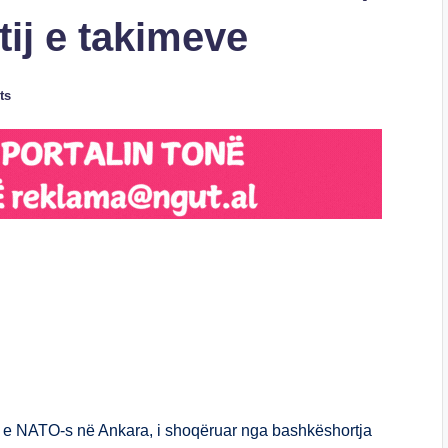
tij e takimeve
ts
S
h
ar
e
n e NATO-s në Ankara, i shoqëruar nga bashkëshortja