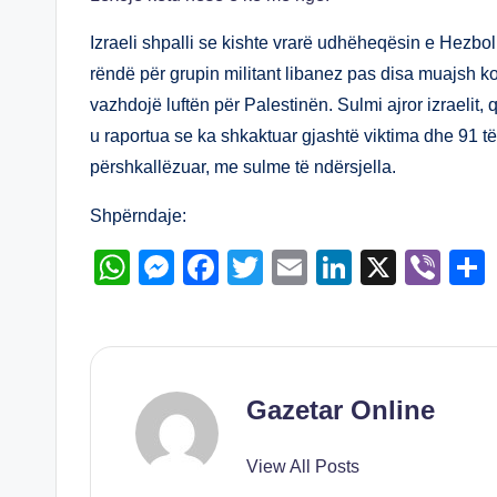
at
ss
c
tt
ail
k
er
s
e
e
er
e
Izraeli shpalli se kishte vrarë udhëheqësin e Hezbo
A
n
b
dI
rëndë për grupin militant libanez pas disa muajsh ko
vazhdojë luftën për Palestinën. Sulmi ajror izraelit
p
g
o
n
u raportua se ka shkaktuar gjashtë viktima dhe 91 të
p
er
o
përshkallëzuar, me sulme të ndërsjella.
k
Shpërndaje:
W
M
F
T
E
Li
X
Vi
h
e
a
wi
m
n
b
at
ss
c
tt
ail
k
er
s
e
e
er
e
A
n
b
dI
Gazetar Online
p
g
o
n
View All Posts
p
er
o