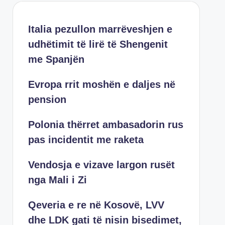
Italia pezullon marrëveshjen e
udhëtimit të lirë të Shengenit
me Spanjën
Evropa rrit moshën e daljes në
pension
Polonia thërret ambasadorin rus
pas incidentit me raketa
Vendosja e vizave largon rusët
nga Mali i Zi
Qeveria e re në Kosovë, LVV
dhe LDK gati të nisin bisedimet,