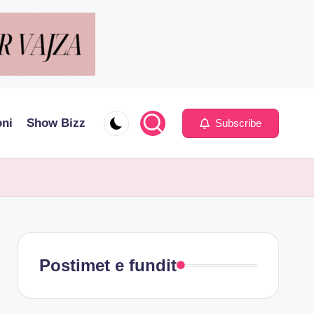
oni
Show Bizz
Subscribe
Postimet e fundit