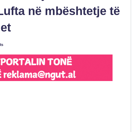
Lufta në mbështetje të
et
ts
S
h