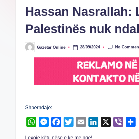
Hassan Nasrallah: 
Palestinës nuk ndal
No Commen
28/09/2024
Gazetar Online
Posted
by
Shpërndaje:
W
M
F
T
E
Li
X
Vi
h
e
a
wi
m
n
b
Lexoje këtu nëse e ke me nge!