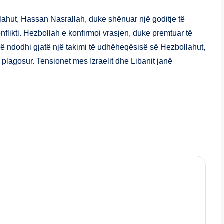
ar
e
llahut, Hassan Nasrallah, duke shënuar një goditje të
nflikti. Hezbollah e konfirmoi vrasjen, duke premtuar të
, që ndodhi gjatë një takimi të udhëheqësisë së Hezbollahut,
 plagosur. Tensionet mes Izraelit dhe Libanit janë
S
h
ar
e