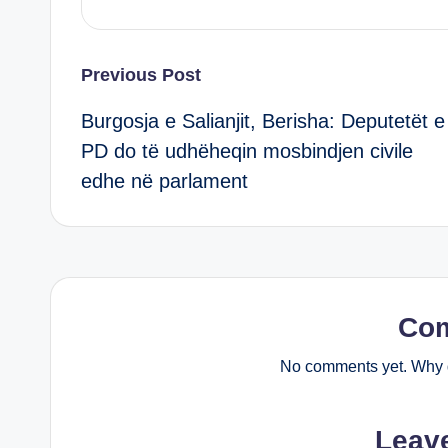
k
Post
Previous Post
Burgosja e Salianjit, Berisha: Deputetët e
navigation
PD do të udhëheqin mosbindjen civile
edhe në parlament
Co
No comments yet. Why d
Leav