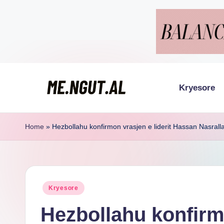
Skip
to
content
Kryesore
M
Këtu
lexohen
e
Home
»
Hezbollahu konfirmon vrasjen e liderit Hassan Nasralla
lajmet
N
me
g
ngut
Posted
Kryesore
u
in
Hezbollahu konfirmo
t