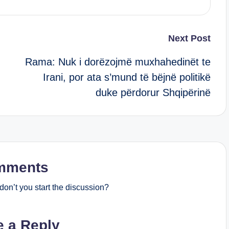
Next Post
Rama: Nuk i dorëzojmë muxhahedinët te
Irani, por ata s’mund të bëjnë politikë
duke përdorur Shqipërinë
mments
on’t you start the discussion?
e a Reply