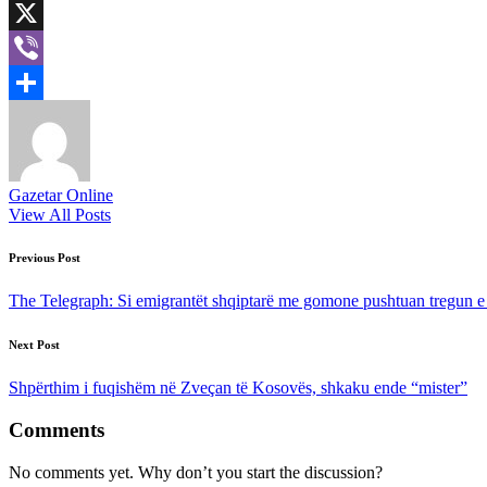
LinkedIn
X
Viber
Share
Gazetar Online
View All Posts
Post
Previous Post
navigation
The Telegraph: Si emigrantët shqiptarë me gomone pushtuan tregun e 
Next Post
Shpërthim i fuqishëm në Zveçan të Kosovës, shkaku ende “mister”
Comments
No comments yet. Why don’t you start the discussion?