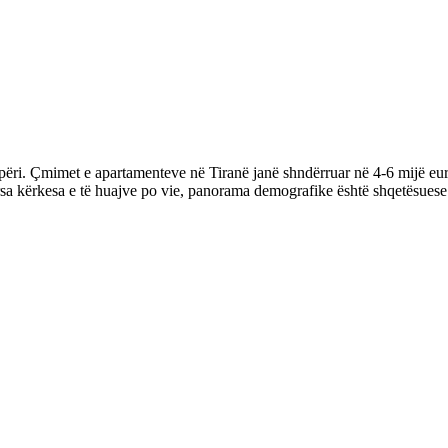
hqipëri. Çmimet e apartamenteve në Tiranë janë shndërruar në 4-6 mijë 
a kërkesa e të huajve po vie, panorama demografike është shqetësuese. 