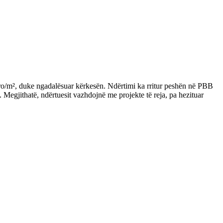
euro/m², duke ngadalësuar kërkesën. Ndërtimi ka rritur peshën në PBB
Megjithatë, ndërtuesit vazhdojnë me projekte të reja, pa hezituar