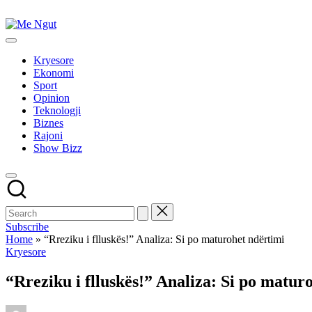
Skip
to
Me
content
Këtu
Ngut
lexohen
Kryesore
lajmet
Ekonomi
me
Sport
ngut
Opinion
Teknologji
Biznes
Rajoni
Show Bizz
Subscribe
Home
»
“Rreziku i flluskës!” Analiza: Si po maturohet ndërtimi
Posted
Kryesore
in
“Rreziku i flluskës!” Analiza: Si po matur
Posted