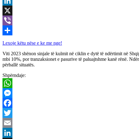
Email
LinkedIn
X
Viber
Share
Lexoje këtu nëse e ke me nge!
Viti 2023 shënon sinjale të kulmit në ciklin e dytë të ndërtimit në S
mbi 10%, por tranzaksionet e pasurive të paluajtshme kanë rënë. Ndërs
përballë situatës.
Shpërndaje:
WhatsApp
Messenger
Facebook
Twitter
Email