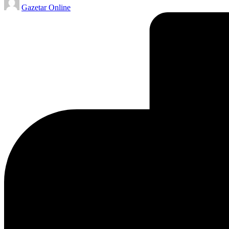
Gazetar Online
by