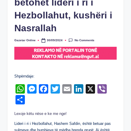
betohet lideri i ri i
Hezbollahut, kushëri i
Nasrallah
No Comments
Gazetar Online
30/09/2024
Posted
by
Shpërndaje:
W
M
F
T
E
Li
X
Vi
h
e
a
wi
m
n
b
S
at
ss
c
tt
ail
k
er
h
Lexoje këtu nëse e ke me nge!
s
e
e
er
e
ar
A
n
b
dI
Lideri i ri i Hezbollahut, Hashem Safdin, është betuar pas
e
sulmeve dhe humbjeve të mëdha brenda grupit. Ai është