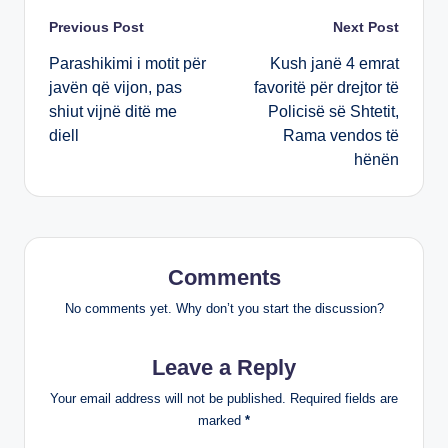
k
Post
Previous Post
Next Post
Parashikimi i motit për
Kush janë 4 emrat
navigation
javën që vijon, pas
favoritë për drejtor të
shiut vijnë ditë me
Policisë së Shtetit,
diell
Rama vendos të
hënën
Comments
No comments yet. Why don’t you start the discussion?
Leave a Reply
Your email address will not be published.
Required fields are
marked
*