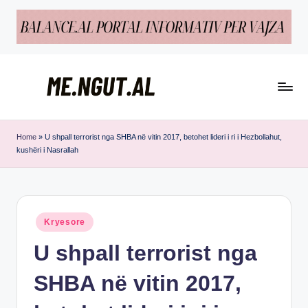
Skip
to
content
M
Këtu
e
lexohen
Home
»
U shpall terrorist nga SHBA në vitin 2017, betohet lideri i ri i Hezbollahut,
kushëri i Nasrallah
lajmet
N
me
g
ngut
u
Posted
Kryesore
t
in
U shpall terrorist nga
SHBA në vitin 2017,