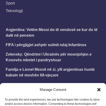
Sport
Teknologji
Argjentina: Vetëm Messi do të vendosë se kur do të
dalë në pension
FIFA i përgjigjet ashpër sulmit ndaj Infantinos
Zelensky: Qëndrimi i Ukrainës për mosnjohjen e
Kosovës mbetet i pandryshuar
Familja e Lionel Messit në zi, ylli argjentinas humb
babain në moshën 68-vjeçare
Mbi 25 mijë veta hyjnë nga Morina në vetëm 3 orë!
Manage Consent
Mijëra udhëtarë edhe në Portin e Durrësit dhe Vlorës
To provide the best experiences, we use technologies like cookies to store
and/or access device information. Consenting to these technologies will
Leonard
on
Publikohet struktura e vitit shkollor