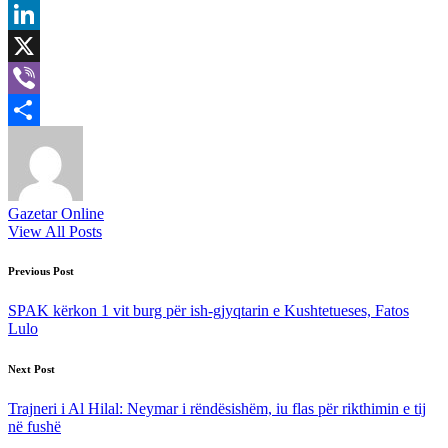
Email
LinkedIn
X
Viber
Share
Gazetar Online
View All Posts
Post
Previous Post
navigation
SPAK kërkon 1 vit burg për ish-gjyqtarin e Kushtetueses, Fatos
Lulo
Next Post
Trajneri i Al Hilal: Neymar i rëndësishëm, iu flas për rikthimin e tij
në fushë