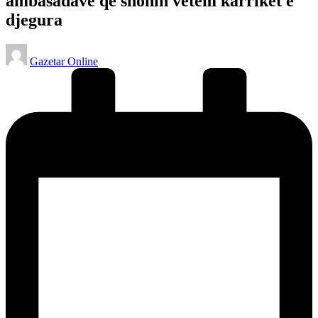
ambasadave që shohin vetëm karriket e
djegura
Posted
Gazetar Online
by