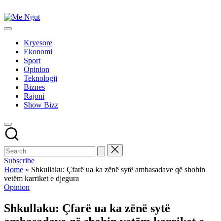
Skip
to
Me
content
Këtu
Ngut
lexohen
Kryesore
lajmet
Ekonomi
me
Sport
ngut
Opinion
Teknologji
Biznes
Rajoni
Show Bizz
Subscribe
Home
»
Shkullaku: Çfarë ua ka zënë sytë ambasadave që shohin
vetëm karriket e djegura
Posted
Opinion
in
Shkullaku: Çfarë ua ka zënë sytë