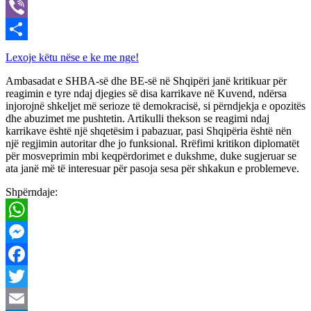
X
Viber
Share
Lexoje këtu nëse e ke me nge!
Ambasadat e SHBA-së dhe BE-së në Shqipëri janë kritikuar për
reagimin e tyre ndaj djegies së disa karrikave në Kuvend, ndërsa
injorojnë shkeljet më serioze të demokracisë, si përndjekja e opozitës
dhe abuzimet me pushtetin. Artikulli thekson se reagimi ndaj
karrikave është një shqetësim i pabazuar, pasi Shqipëria është nën
një regjimin autoritar dhe jo funksional. Rrëfimi kritikon diplomatët
për mosveprimin mbi keqpërdorimet e dukshme, duke sugjeruar se
ata janë më të interesuar për pasoja sesa për shkakun e problemeve.
Shpërndaje:
WhatsApp
Messenger
Facebook
Twitter