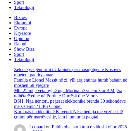
Sport
Teknologji
Biznes
Ekonomi
Evropa
Kryesore
Opinion
Rajoni
Show Bizz
Sport
Teknologji
Zelensky: Qëndrimi i Ukrainës për mosnjohjen e Kosovës
mbetet i pandryshuar
Familja e Lionel Messit në zi, ylli argjentinas humb babain në
moshën 68-vjeçare
Mbi 25 mijë veta hyjnë nga Morina në vetëm 3 orë! Mijëra
udhëtarë edhe në Portin e Durrësit dhe Vlorës
BSH: Nga nëntori, pagesat elektronike brenda 30 sekondave
me sistemin ‘TIPS Clone’
Kurti pas incidentit në Kuvend: Nëse hedhja me vezë është
çmimi për marrëveshje, jam i lumtur ta paguaj
Leonard
on
Publikohet struktura e vitit shkollor 2025