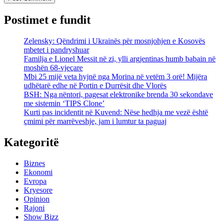
Postimet e fundit
Zelensky: Qëndrimi i Ukrainës për mosnjohjen e Kosovës
mbetet i pandryshuar
Familja e Lionel Messit në zi, ylli argjentinas humb babain në
moshën 68-vjeçare
Mbi 25 mijë veta hyjnë nga Morina në vetëm 3 orë! Mijëra
udhëtarë edhe në Portin e Durrësit dhe Vlorës
BSH: Nga nëntori, pagesat elektronike brenda 30 sekondave
me sistemin ‘TIPS Clone’
Kurti pas incidentit në Kuvend: Nëse hedhja me vezë është
çmimi për marrëveshje, jam i lumtur ta paguaj
Kategoritë
Biznes
Ekonomi
Evropa
Kryesore
Opinion
Rajoni
Show Bizz