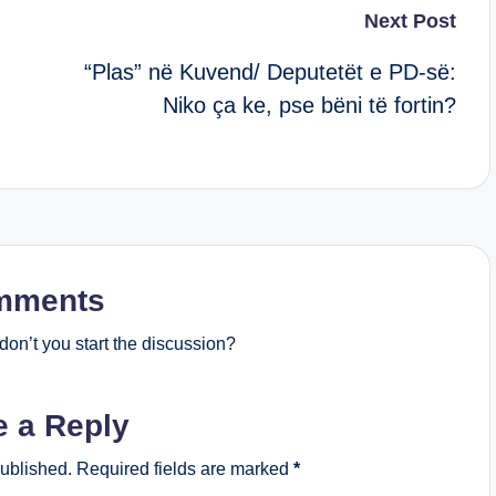
Next Post
“Plas” në Kuvend/ Deputetët e PD-së:
Niko ça ke, pse bëni të fortin?
mments
on’t you start the discussion?
e a Reply
published.
Required fields are marked
*