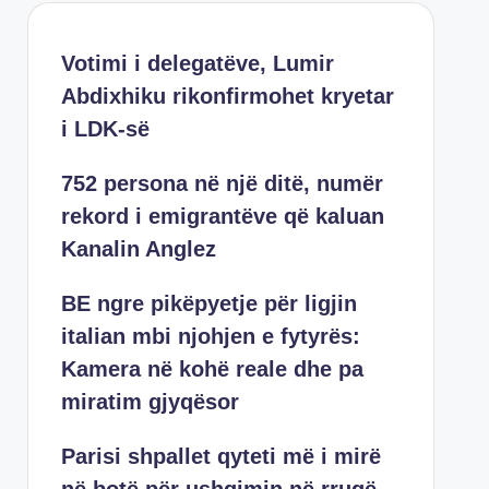
Votimi i delegatëve, Lumir
Abdixhiku rikonfirmohet kryetar
i LDK-së
752 persona në një ditë, numër
rekord i emigrantëve që kaluan
Kanalin Anglez
BE ngre pikëpyetje për ligjin
italian mbi njohjen e fytyrës:
Kamera në kohë reale dhe pa
miratim gjyqësor
Parisi shpallet qyteti më i mirë