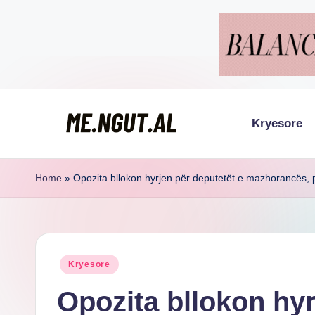
Skip
to
content
Kryesore
M
Këtu
lexohen
e
Home
»
Opozita bllokon hyrjen për deputetët e mazhorancës, 
lajmet
N
me
g
ngut
Posted
Kryesore
u
in
Opozita bllokon hyr
t