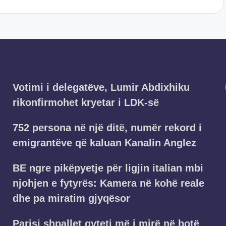
Votimi i delegatëve, Lumir Abdixhiku
rikonfirmohet kryetar i LDK-së
752 persona në një ditë, numër rekord i
emigrantëve që kaluan Kanalin Anglez
BE ngre pikëpyetje për ligjin italian mbi
njohjen e fytyrës: Kamera në kohë reale
dhe pa miratim gjyqësor
Parisi shpallet qyteti më i mirë në botë