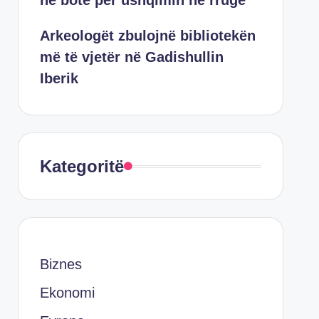
në botë për ushqimin në rrugë
Arkeologët zbulojnë bibliotekën
më të vjetër në Gadishullin
Iberik
Kategoritë
Biznes
Ekonomi