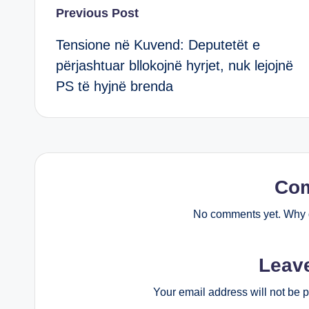
Post
Previous Post
Tensione në Kuvend: Deputetët e
navigation
përjashtuar bllokojnë hyrjet, nuk lejojnë
PS të hyjnë brenda
Co
No comments yet. Why d
Leav
Your email address will not be 