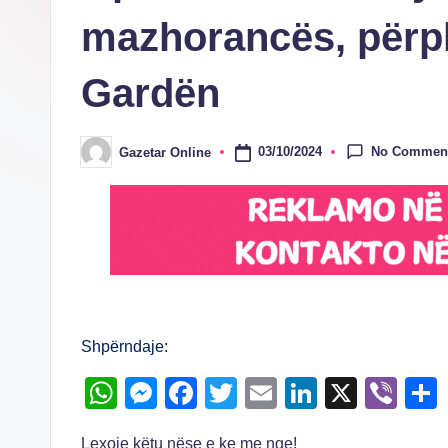
mazhorancës, përpl
Gardën
No Commen
03/10/2024
Gazetar Online
Posted
by
Shpërndaje:
W
M
F
T
E
Li
X
Vi
h
e
a
wi
m
n
b
Lexoje këtu nëse e ke me nge!