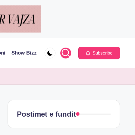
oni
Show Bizz
Subscribe
Postimet e fundit