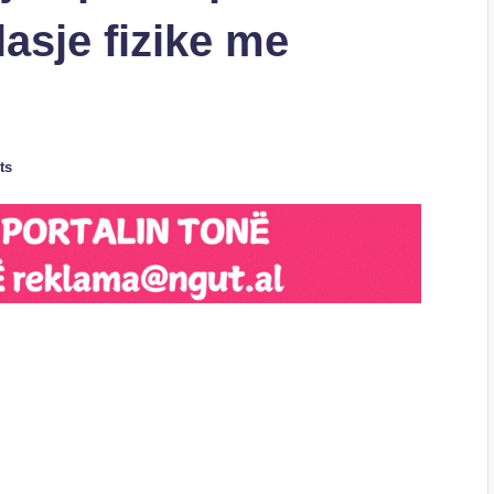
asje fizike me
ts
S
h