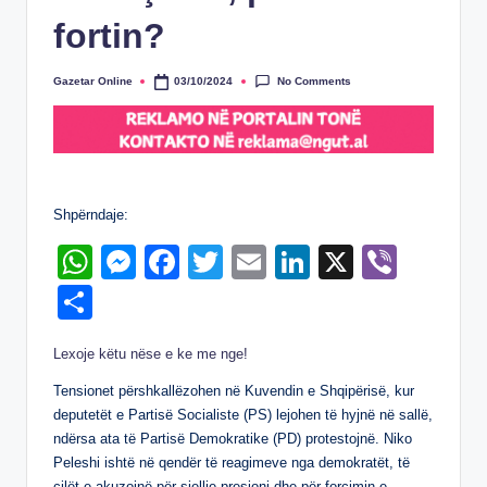
fortin?
No Comments
Gazetar Online
03/10/2024
Posted
by
Shpërndaje:
W
M
F
T
E
Li
X
Vi
h
e
a
wi
m
n
b
S
at
ss
c
tt
ail
k
er
h
Lexoje këtu nëse e ke me nge!
s
e
e
er
e
ar
A
n
b
dI
Tensionet përshkallëzohen në Kuvendin e Shqipërisë, kur
e
deputetët e Partisë Socialiste (PS) lejohen të hyjnë në sallë,
p
g
o
n
ndërsa ata të Partisë Demokratike (PD) protestojnë. Niko
p
er
o
Peleshi ishtë në qendër të reagimeve nga demokratët, të
cilët e akuzojnë për sjellje presioni dhe për forcimin e