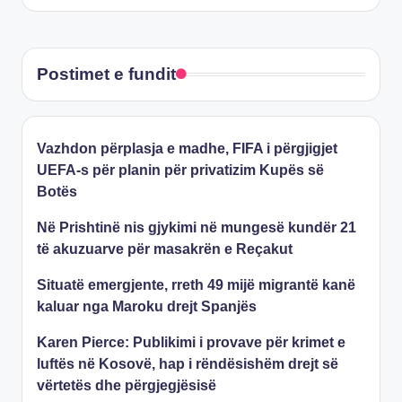
Postimet e fundit
Vazhdon përplasja e madhe, FIFA i përgjigjet
UEFA-s për planin për privatizim Kupës së
Botës
Në Prishtinë nis gjykimi në mungesë kundër 21
të akuzuarve për masakrën e Reçakut
Situatë emergjente, rreth 49 mijë migrantë kanë
kaluar nga Maroku drejt Spanjës
Karen Pierce: Publikimi i provave për krimet e
luftës në Kosovë, hap i rëndësishëm drejt së
vërtetës dhe përgjegjësisë