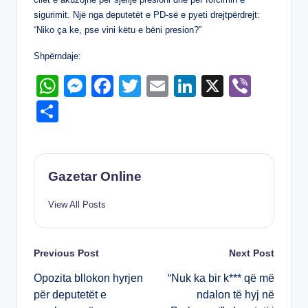
k
sigurimit. Një nga deputetët e PD-së e pyeti drejtpërdrejt:
“Niko ça ke, pse vini këtu e bëni presion?”
Shpërndaje:
W
M
F
T
E
Li
X
Vi
h
e
a
wi
m
n
b
S
at
ss
c
tt
ail
k
er
h
s
e
e
er
e
ar
A
n
b
dI
e
Gazetar Online
p
g
o
n
View All Posts
p
er
o
k
Post
Previous Post
Next Post
Opozita bllokon hyrjen
“Nuk ka bir k*** që më
navigation
për deputetët e
ndalon të hyj në