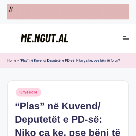
Skip
to
content
M
Këtu
e
lexohen
Home
»
“Plas” në Kuvend/ Deputetët e PD-së: Niko ça ke, pse bëni të fortin?
lajmet
N
me
g
ngut
u
Posted
Kryesore
in
t
“Plas” në Kuvend/
Deputetët e PD-së:
Niko ça ke, pse bëni të