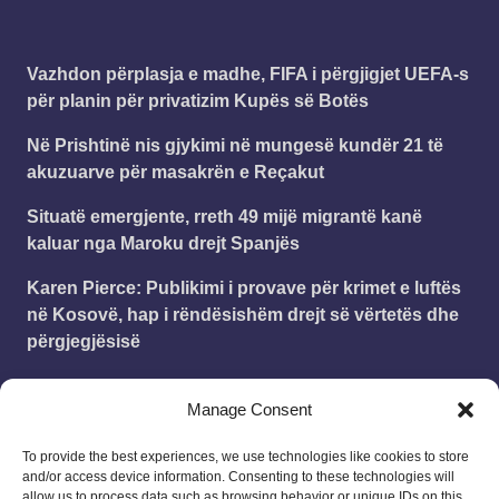
Vazhdon përplasja e madhe, FIFA i përgjigjet UEFA-s
për planin për privatizim Kupës së Botës
Në Prishtinë nis gjykimi në mungesë kundër 21 të
akuzuarve për masakrën e Reçakut
Situatë emergjente, rreth 49 mijë migrantë kanë
kaluar nga Maroku drejt Spanjës
Karen Pierce: Publikimi i provave për krimet e luftës
në Kosovë, hap i rëndësishëm drejt së vërtetës dhe
përgjegjësisë
Organizata terroriste “Severna Brigada” kanos me
Manage Consent
jetë zyrtarët institucionalë në Zubin-Potok
To provide the best experiences, we use technologies like cookies to store
and/or access device information. Consenting to these technologies will
Leonard
on
Publikohet struktura e vitit shkollor
allow us to process data such as browsing behavior or unique IDs on this