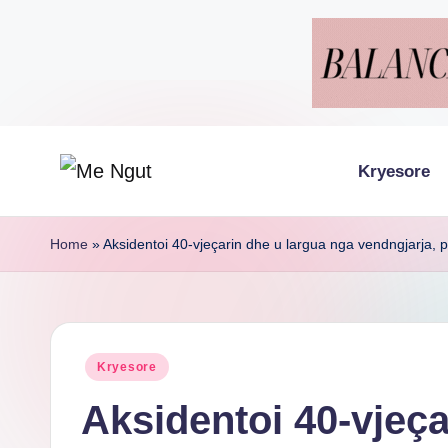
Skip
to
content
Kryesore
M
Këtu
lexohen
e
Home
»
Aksidentoi 40-vjeçarin dhe u largua nga vendngjarja, po
lajmet
N
me
g
ngut
Posted
Kryesore
u
in
Aksidentoi 40-vjeça
t