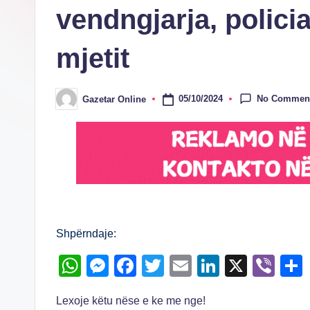
vendngjarja, polici
mjetit
No Commen
05/10/2024
Gazetar Online
Posted
by
Shpërndaje:
W
M
F
T
E
Li
X
Vi
h
e
a
wi
m
n
b
Lexoje këtu nëse e ke me nge!