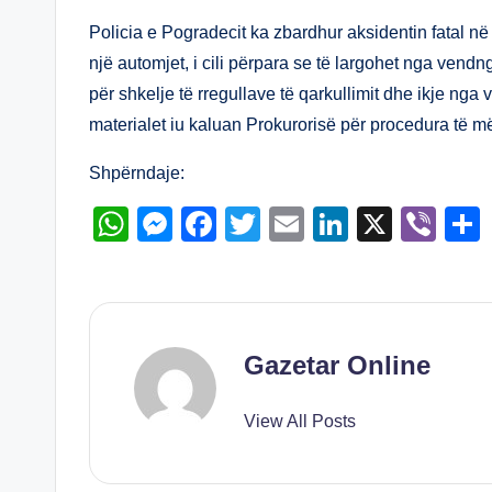
at
ss
c
tt
ail
k
er
s
e
e
er
e
Policia e Pogradecit ka zbardhur aksidentin fatal n
A
n
b
dI
një automjet, i cili përpara se të largohet nga vendn
për shkelje të rregullave të qarkullimit dhe ikje nga 
p
g
o
n
materialet iu kaluan Prokurorisë për procedura të m
p
er
o
k
Shpërndaje:
W
M
F
T
E
Li
X
Vi
h
e
a
wi
m
n
b
at
ss
c
tt
ail
k
er
s
e
e
er
e
A
n
b
dI
Gazetar Online
p
g
o
n
View All Posts
p
er
o
k