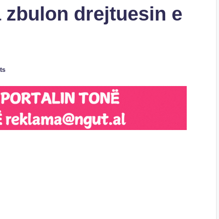
a zbulon drejtuesin e
ts
S
h