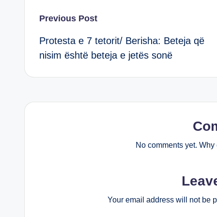
Post
Previous Post
Protesta e 7 tetorit/ Berisha: Beteja që
navigation
nisim është beteja e jetës sonë
Co
No comments yet. Why d
Leav
Your email address will not be 