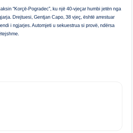
ar
e
ë aksin “Korçë-Pogradec”, ku një 40-vjeçar humbi jetën nga
gjarja. Drejtuesi, Gentjan Capo, 38 vjeç, është arrestuar
vendi i ngjarjes. Automjeti u sekuestrua si provë, ndërsa
ëtejshme.
S
h
ar
e