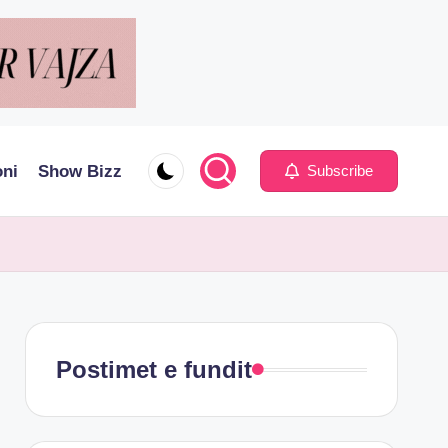
oni
Show Bizz
Subscribe
Postimet e fundit