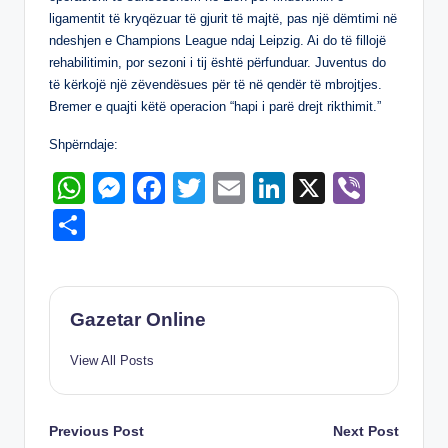
p
g
o
n
ligamentit të kryqëzuar të gjurit të majtë, pas një dëmtimi në
p
er
o
ndeshjen e Champions League ndaj Leipzig. Ai do të fillojë
rehabilitimin, por sezoni i tij është përfunduar. Juventus do
k
të kërkojë një zëvendësues për të në qendër të mbrojtjes.
Bremer e quajti këtë operacion “hapi i parë drejt rikthimit.”
Shpërndaje:
W
M
F
T
E
Li
X
Vi
h
e
a
wi
m
n
b
S
at
ss
c
tt
ail
k
er
h
s
e
e
er
e
ar
A
n
b
dI
e
Gazetar Online
p
g
o
n
View All Posts
p
er
o
k
Post
Previous Post
Next Post