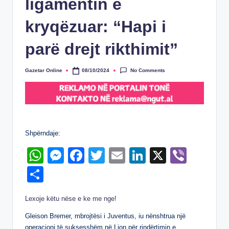
ligamentin e
kryqëzuar: “Hapi i
parë drejt rikthimit”
No Comments
Gazetar Online
08/10/2024
Posted
by
Shpërndaje:
W
M
F
T
E
Li
X
Vi
h
e
a
wi
m
n
b
S
at
ss
c
tt
ail
k
er
h
Lexoje këtu nëse e ke me nge!
s
e
e
er
e
ar
A
n
b
dI
Gleison Bremer, mbrojtësi i Juventus, iu nënshtrua një
e
operacioni të suksesshëm në Lion për rindërtimin e