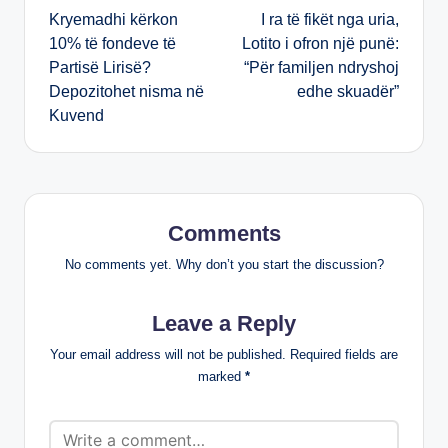
Kryemadhi kërkon
I ra të fikët nga uria,
navigation
10% të fondeve të
Lotito i ofron një punë:
Partisë Lirisë?
“Për familjen ndryshoj
Depozitohet nisma në
edhe skuadër”
Kuvend
Comments
No comments yet. Why don’t you start the discussion?
Leave a Reply
Your email address will not be published.
Required fields are
marked
*