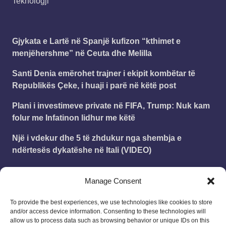
Teknologji
Gjykata e Lartë në Spanjë kufizon “kthimet e
menjëhershme” në Ceuta dhe Melilla
Santi Denia emërohet trajner i ekipit kombëtar të
Republikës Çeke, i huaji i parë në këtë post
Plani i investimeve private në FIFA, Trump: Nuk kam
folur me Infatinon lidhur me këtë
Një i vdekur dhe 5 të zhdukur nga shembja e
ndërtesës dykatëshe në Itali (VIDEO)
Italia pezullon marrëveshjen e udhëtimit të lirë të
Manage Consent
Shengenit me Spanjën
To provide the best experiences, we use technologies like cookies to store
and/or access device information. Consenting to these technologies will
Leonard
on
Publikohet struktura e vitit shkollor
allow us to process data such as browsing behavior or unique IDs on this
2025 – 2026