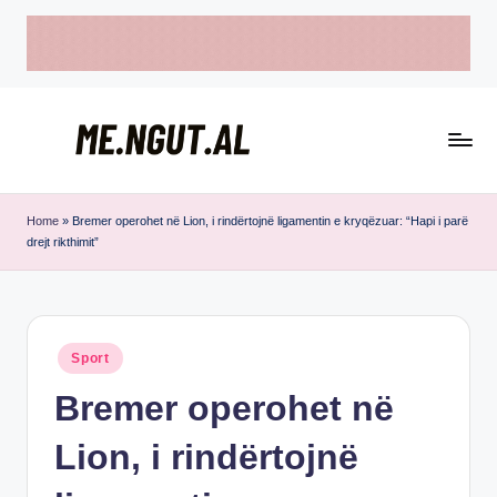
Skip
to
content
M
Këtu
e
lexohen
Home
»
Bremer operohet në Lion, i rindërtojnë ligamentin e kryqëzuar: “Hapi i parë
drejt rikthimit”
lajmet
N
me
g
ngut
u
Posted
Sport
t
in
Bremer operohet në
Lion, i rindërtojnë