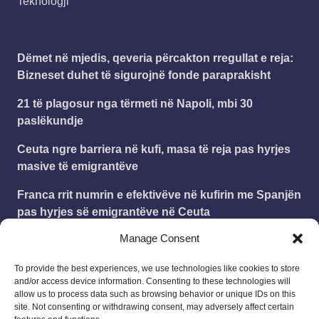
Teknologji
Dëmet në mjedis, qeveria përcakton rregullat e reja:
Bizneset duhet të sigurojnë fonde paraprakisht
21 të plagosur nga tërmeti në Napoli, mbi 30
paslëkundje
Ceuta ngre barriera në kufi, masa të reja pas hyrjes
masive të emigrantëve
Franca rrit numrin e efektivëve në kufirin me Spanjën
pas hyrjes së emigrantëve në Ceuta
Manage Consent
Zyrtare, Mario Mitaj transferohet te Genoa
To provide the best experiences, we use technologies like cookies to store
and/or access device information. Consenting to these technologies will
Leonard
on
Publikohet struktura e vitit shkollor
allow us to process data such as browsing behavior or unique IDs on this
2025 – 2026
site. Not consenting or withdrawing consent, may adversely affect certain
18/08/2025