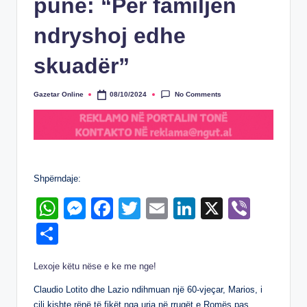
punë: “Për familjen
ndryshoj edhe
skuadër”
No Comments
Gazetar Online
08/10/2024
Posted
by
Shpërndaje:
W
M
F
T
E
Li
X
Vi
h
e
a
wi
m
n
b
S
at
ss
c
tt
ail
k
er
h
Lexoje këtu nëse e ke me nge!
s
e
e
er
e
ar
A
n
b
dI
Claudio Lotito dhe Lazio ndihmuan një 60-vjeçar, Marios, i
e
cili kishte rënë të fikët nga uria në rrugët e Romës pas