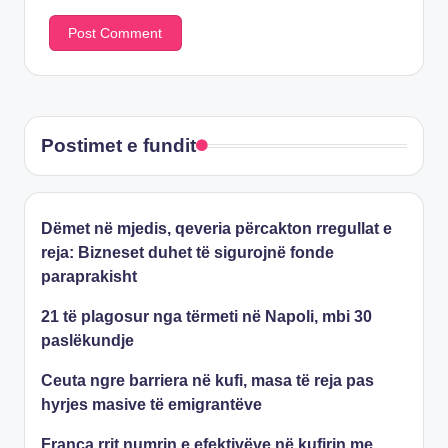
Postimet e fundit
Dëmet në mjedis, qeveria përcakton rregullat e
reja: Bizneset duhet të sigurojnë fonde
paraprakisht
21 të plagosur nga tërmeti në Napoli, mbi 30
paslëkundje
Ceuta ngre barriera në kufi, masa të reja pas
hyrjes masive të emigrantëve
Franca rrit numrin e efektivëve në kufirin me