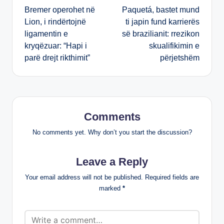
Bremer operohet në
Paquetá, bastet mund
navigation
Lion, i rindërtojnë
ti japin fund karrierës
ligamentin e
së brazilianit: rrezikon
kryqëzuar: “Hapi i
skualifikimin e
parë drejt rikthimit”
përjetshëm
Comments
No comments yet. Why don’t you start the discussion?
Leave a Reply
Your email address will not be published.
Required fields are
marked
*