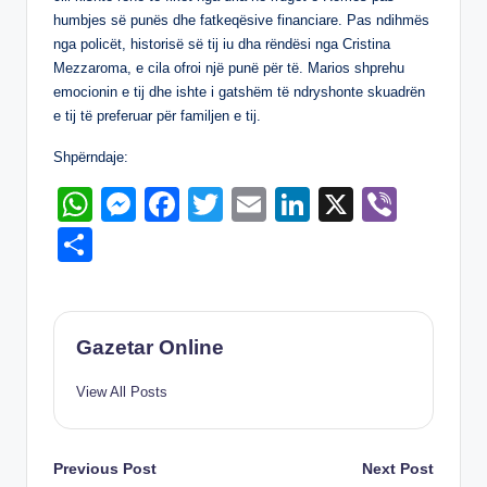
p
g
o
n
humbjes së punës dhe fatkeqësive financiare. Pas ndihmës
p
er
o
nga policët, historisë së tij iu dha rëndësi nga Cristina
Mezzaroma, e cila ofroi një punë për të. Marios shprehu
k
emocionin e tij dhe ishte i gatshëm të ndryshonte skuadrën
e tij të preferuar për familjen e tij.
Shpërndaje:
W
M
F
T
E
Li
X
Vi
h
e
a
wi
m
n
b
S
at
ss
c
tt
ail
k
er
h
s
e
e
er
e
ar
A
n
b
dI
e
Gazetar Online
p
g
o
n
View All Posts
p
er
o
k
Post
Previous Post
Next Post