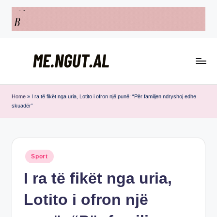
Skip
to
content
M
Këtu
e
lexohen
Home
»
I ra të fikët nga uria, Lotito i ofron një punë: “Për familjen ndryshoj edhe
skuadër”
lajmet
N
me
g
ngut
u
Posted
Sport
t
in
I ra të fikët nga uria,
Lotito i ofron një