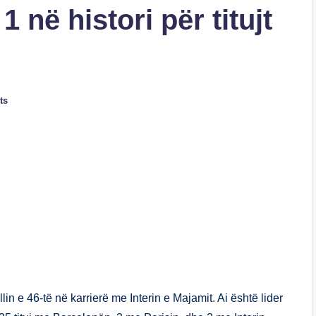
1 në histori për titujt
ts
S
h
ar
e
ullin e 46-të në karrierë me Interin e Majamit. Ai është lider