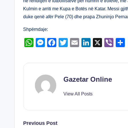
A
n
b
dI
në renditjen e futbollistëve për numrin e trofeve, me
Kulmin e arriti me Kupa e Botës në Katar. Messi gjit
p
g
o
n
duke qenë afër Pele (70) dhe prapa Zhuninjo Pern
p
er
o
k
Shpërndaje:
W
M
F
T
E
Li
X
Vi
h
e
a
wi
m
n
b
at
ss
c
tt
ail
k
er
s
e
e
er
e
A
n
b
dI
Gazetar Online
p
g
o
n
View All Posts
p
er
o
k
Post
Previous Post