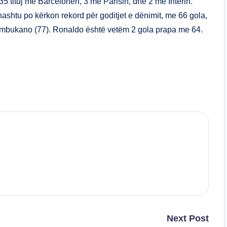
 35 tituj me Barcelonën, 3 me Parisin, dhe 2 me Interin.
hashtu po kërkon rekord për goditjet e dënimit, me 66 gola,
ambukano (77). Ronaldo është vetëm 2 gola prapa me 64.
S
h
ar
e
Next Post