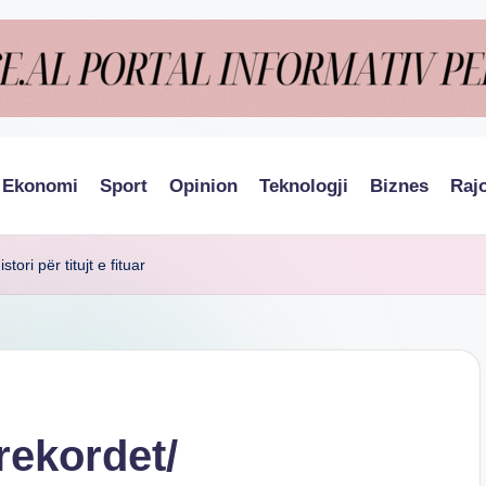
Ekonomi
Sport
Opinion
Teknologji
Biznes
Raj
ori për titujt e fituar
rekordet/