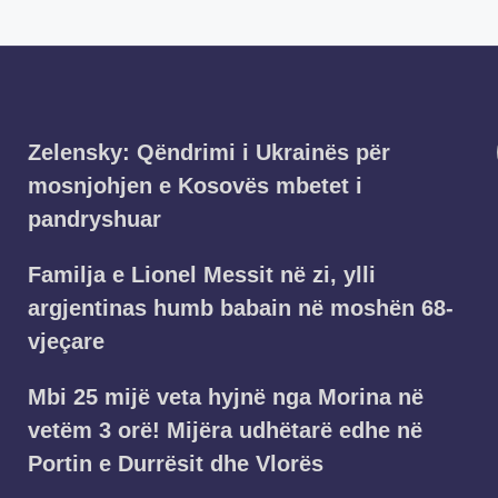
Zelensky: Qëndrimi i Ukrainës për
mosnjohjen e Kosovës mbetet i
pandryshuar
Familja e Lionel Messit në zi, ylli
argjentinas humb babain në moshën 68-
vjeçare
Mbi 25 mijë veta hyjnë nga Morina në
vetëm 3 orë! Mijëra udhëtarë edhe në
Portin e Durrësit dhe Vlorës