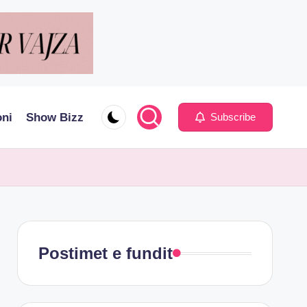
oni
Show Bizz
Subscribe
Postimet e fundit