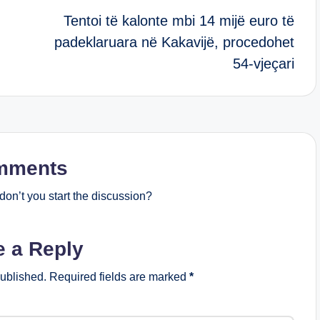
,
Tentoi të kalonte mbi 14 mijë euro të
padeklaruara në Kakavijë, procedohet
54-vjeçari
mments
on’t you start the discussion?
e a Reply
published.
Required fields are marked
*