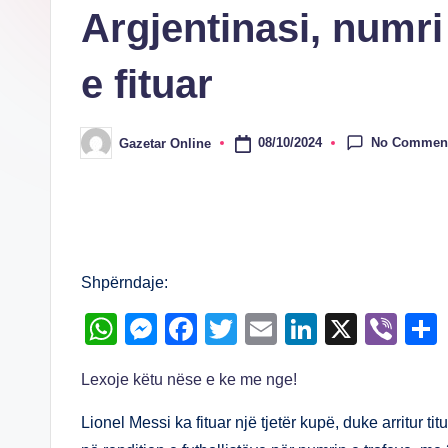
Argjentinasi, numri 
e fituar
No Commen
08/10/2024
Gazetar Online
Posted
by
Shpërndaje:
W
M
F
T
E
Li
X
Vi
h
e
a
wi
m
n
b
Lexoje këtu nëse e ke me nge!
at
ss
c
tt
ail
k
er
s
e
e
er
e
Lionel Messi ka fituar një tjetër kupë, duke arritur tit