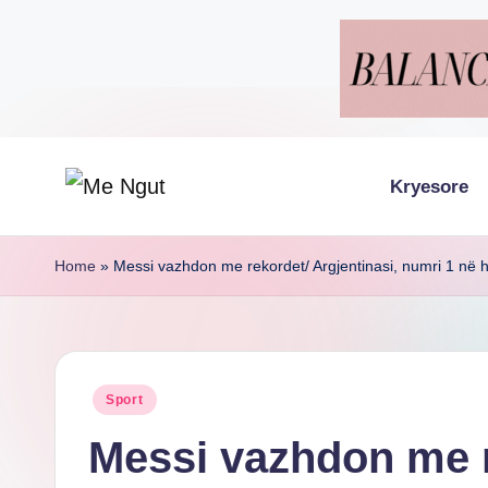
Skip
to
content
Kryesore
M
Këtu
lexohen
e
Home
»
Messi vazhdon me rekordet/ Argjentinasi, numri 1 në hist
lajmet
N
me
g
ngut
Posted
Sport
u
in
Messi vazhdon me 
t