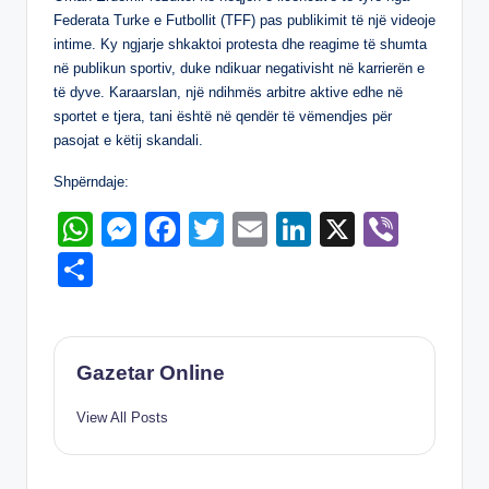
p
g
o
n
Federata Turke e Futbollit (TFF) pas publikimit të një videoje
p
er
o
intime. Ky ngjarje shkaktoi protesta dhe reagime të shumta
në publikun sportiv, duke ndikuar negativisht në karrierën e
k
të dyve. Karaarslan, një ndihmës arbitre aktive edhe në
sportet e tjera, tani është në qendër të vëmendjes për
pasojat e këtij skandali.
Shpërndaje:
W
M
F
T
E
Li
X
Vi
h
e
a
wi
m
n
b
S
at
ss
c
tt
ail
k
er
h
s
e
e
er
e
ar
A
n
b
dI
e
Gazetar Online
p
g
o
n
View All Posts
p
er
o
k