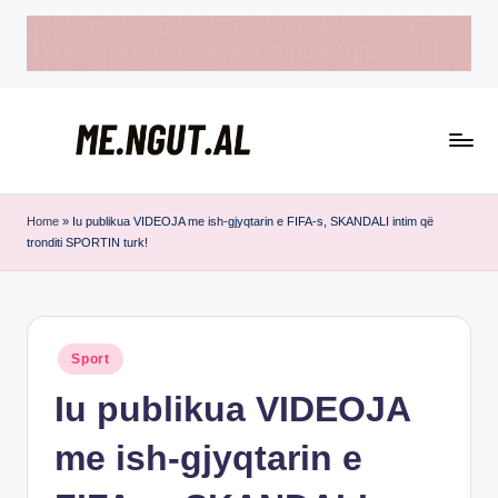
Skip
to
content
M
Këtu
e
lexohen
Home
»
Iu publikua VIDEOJA me ish-gjyqtarin e FIFA-s, SKANDALI intim që
tronditi SPORTIN turk!
lajmet
N
me
g
ngut
u
Posted
Sport
t
in
Iu publikua VIDEOJA
me ish-gjyqtarin e