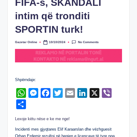
FIFA-s, SKANDALI
intim që tronditi
SPORTIN turk!
No Comments
Gazetar Online
10/10/2024
Posted
by
Shpërndaje:
W
M
F
T
E
Li
X
Vi
h
e
a
wi
m
n
b
S
at
ss
c
tt
ail
k
er
h
Lexoje këtu nëse e ke me nge!
s
e
e
er
e
ar
A
n
b
dI
Incidenti mes gjyqtares Elif Karaarslan dhe vëzhguesit
e
Orhan Erdemir rezultoi në heqjen e licencave të tyre nga