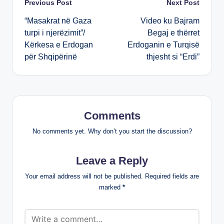
Post
Previous Post
Next Post
“Masakrat në Gaza
Video ku Bajram
navigation
turpi i njerëzimit”/
Begaj e thërret
Kërkesa e Erdogan
Erdoganin e Turqisë
për Shqipërinë
thjesht si “Erdi”
Comments
No comments yet. Why don’t you start the discussion?
Leave a Reply
Your email address will not be published.
Required fields are
marked
*