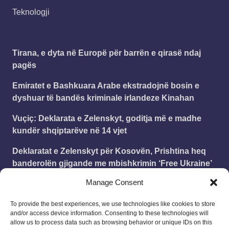
Teknologji
Tirana, e dyta në Europë për barrën e qirasë ndaj
pagës
Emiratet e Bashkuara Arabe ekstradojnë bosin e
dyshuar të bandës kriminale irlandeze Kinahan
Vuçiç: Deklarata e Zelenskyt, goditja më e madhe
kundër shqiptarëve në 14 vjet
Deklaratat e Zelenskyt për Kosovën, Prishtina heq
banderolën gjigande me mbishkrimin ‘Free Ukraine’
Manage Consent
​Liverpooli siguron Araujon në huazim nga Barcelona
To provide the best experiences, we use technologies like cookies to store
and/or access device information. Consenting to these technologies will
Leonard
on
Publikohet struktura e vitit shkollor
allow us to process data such as browsing behavior or unique IDs on this
2025 – 2026