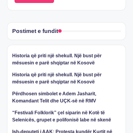
Postimet e fundit
​Historia që priti një shekull. Një bust për
mësuesin e parë shqiptar në Kosovë
​Historia që priti një shekull. Një bust për
mësuesin e parë shqiptar në Kosovë
Përdhosen simbolet e Adem Jasharit,
Komandant Telit dhe UÇK-së në RMV
“Festivali Folklorik” çel siparin në Kotë të
Selenicës, grupet e polifonisë labe në skenë
Ish-deputeti i AAK: Protesta kundër Kurtit në