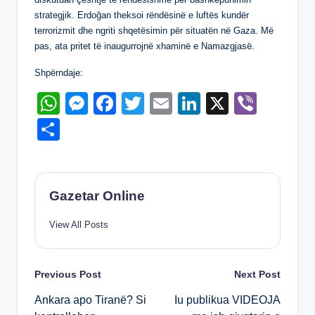
k
strategjik. Erdoğan theksoi rëndësinë e luftës kundër
terrorizmit dhe ngriti shqetësimin për situatën në Gaza. Më
pas, ata pritet të inaugurrojnë xhaminë e Namazgjasë.
Shpërndaje:
W
M
F
T
E
Li
X
Vi
h
e
a
wi
m
n
b
S
at
ss
c
tt
ail
k
er
h
s
e
e
er
e
ar
A
n
b
dI
e
Gazetar Online
p
g
o
n
View All Posts
p
er
o
k
Post
Previous Post
Next Post
Ankara apo Tiranë? Si
Iu publikua VIDEOJA
navigation