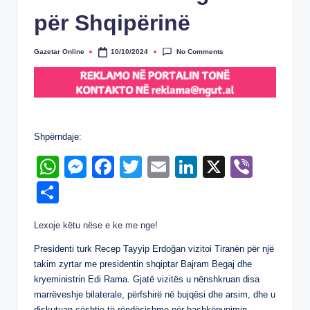
për Shqipërinë
No Comments
Gazetar Online
10/10/2024
Posted
by
Shpërndaje:
W
M
F
T
E
Li
X
Vi
h
e
a
wi
m
n
b
S
at
ss
c
tt
ail
k
er
h
Lexoje këtu nëse e ke me nge!
s
e
e
er
e
ar
A
n
b
dI
Presidenti turk Recep Tayyip Erdoğan vizitoi Tiranën për një
e
takim zyrtar me presidentin shqiptar Bajram Begaj dhe
p
g
o
n
kryeministrin Edi Rama. Gjatë vizitës u nënshkruan disa
p
er
o
marrëveshje bilaterale, përfshirë në bujqësi dhe arsim, dhe u
diskutuan çështje të rëndësishme për bashkëpunimin