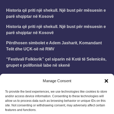
​Historia që priti një shekull. Një bust për mësuesin e
parë shqiptar në Kosovë
​Historia që priti një shekull. Një bust për mësuesin e
parë shqiptar në Kosovë
Përdhosen simbolet e Adem Jasharit, Komandant
Telit dhe UÇK-së në RMV
“Festivali Folklorik” çel siparin në Kotë të Selenicës,
grupet e polifonisë labe në skenë
Ish-deputeti i AAK: Protesta kundër Kurtit në shtator,
Manage Consent
të kthejmë Kosovën në binarët e shtetit
To provide the best experiences, we use technologies like cookies to store
and/or access device information. Consenting to these technologies will
Leonard
on
Publikohet struktura e vitit shkollor
allow us to process data such as browsing behavior or unique IDs on this
2025 – 2026
site. Not consenting or withdrawing consent, may adversely affect certain
18/08/2025
features and functions.