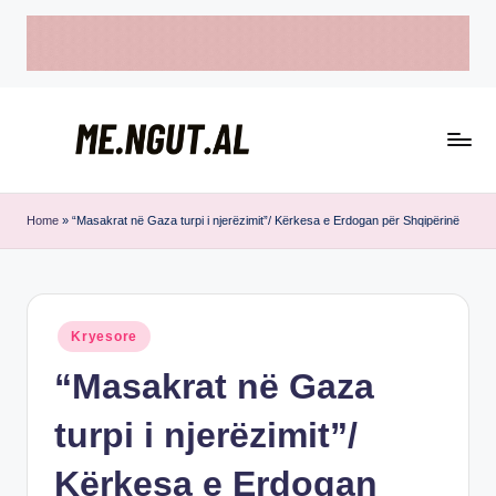
Skip
to
content
M
Këtu
e
lexohen
Home
»
“Masakrat në Gaza turpi i njerëzimit”/ Kërkesa e Erdogan për Shqipërinë
lajmet
N
me
g
ngut
u
Posted
Kryesore
in
t
“Masakrat në Gaza
turpi i njerëzimit”/
Kërkesa e Erdogan