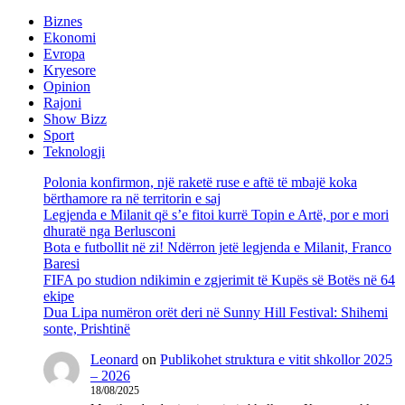
Biznes
Ekonomi
Evropa
Kryesore
Opinion
Rajoni
Show Bizz
Sport
Teknologji
Polonia konfirmon, një raketë ruse e aftë të mbajë koka
bërthamore ra në territorin e saj
Legjenda e Milanit që s’e fitoi kurrë Topin e Artë, por e mori
dhuratë nga Berlusconi
Bota e futbollit në zi! Ndërron jetë legjenda e Milanit, Franco
Baresi
FIFA po studion ndikimin e zgjerimit të Kupës së Botës në 64
ekipe
Dua Lipa numëron orët deri në Sunny Hill Festival: Shihemi
sonte, Prishtinë
Leonard
on
Publikohet struktura e vitit shkollor 2025
– 2026
18/08/2025