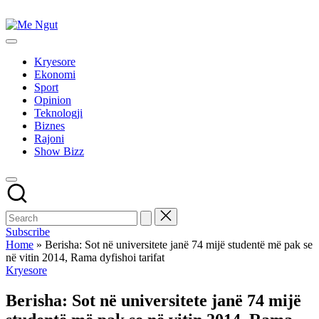
Skip
to
Me
content
Këtu
Ngut
lexohen
Kryesore
lajmet
Ekonomi
me
Sport
ngut
Opinion
Teknologji
Biznes
Rajoni
Show Bizz
Subscribe
Home
»
Berisha: Sot në universitete janë 74 mijë studentë më pak se
në vitin 2014, Rama dyfishoi tarifat
Posted
Kryesore
in
Berisha: Sot në universitete janë 74 mijë