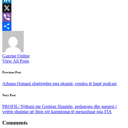
LinkedIn
X
Viber
Share
Gazetar Online
View All Posts
Post
Previous Post
navigation
Arbana Osmani zhgënjehet nga ekranit, vendos të hapë podcast
Next Post
PROFIL/ Njihuni me Gentjan Shaqirin, pedagogu dhe garuesi i
vetëm shqiptar që fiton një kampionat të menaxhuar nga FIA
Comments