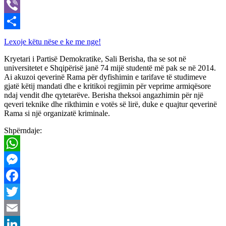
X
Viber
Share
Lexoje këtu nëse e ke me nge!
Kryetari i Partisë Demokratike, Sali Berisha, tha se sot në
universitetet e Shqipërisë janë 74 mijë studentë më pak se në 2014.
Ai akuzoi qeverinë Rama për dyfishimin e tarifave të studimeve
gjatë këtij mandati dhe e kritikoi regjimin për veprime armiqësore
ndaj vendit dhe qytetarëve. Berisha theksoi angazhimin për një
qeveri teknike dhe rikthimin e votës së lirë, duke e quajtur qeverinë
Rama si një organizatë kriminale.
Shpërndaje:
WhatsApp
Messenger
Facebook
Twitter
Email