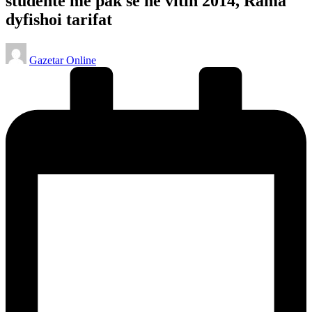
studentë më pak se në vitin 2014, Rama
dyfishoi tarifat
Posted
Gazetar Online
by