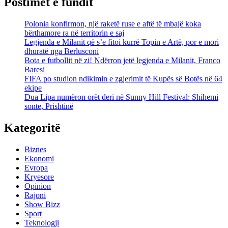
Postimet e fundit
Polonia konfirmon, një raketë ruse e aftë të mbajë koka
bërthamore ra në territorin e saj
Legjenda e Milanit që s’e fitoi kurrë Topin e Artë, por e mori
dhuratë nga Berlusconi
Bota e futbollit në zi! Ndërron jetë legjenda e Milanit, Franco
Baresi
FIFA po studion ndikimin e zgjerimit të Kupës së Botës në 64
ekipe
Dua Lipa numëron orët deri në Sunny Hill Festival: Shihemi
sonte, Prishtinë
Kategoritë
Biznes
Ekonomi
Evropa
Kryesore
Opinion
Rajoni
Show Bizz
Sport
Teknologji