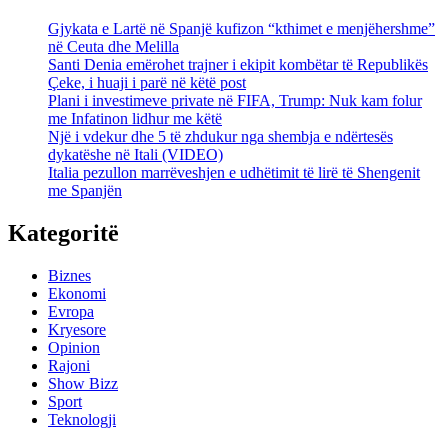
Gjykata e Lartë në Spanjë kufizon “kthimet e menjëhershme”
në Ceuta dhe Melilla
Santi Denia emërohet trajner i ekipit kombëtar të Republikës
Çeke, i huaji i parë në këtë post
Plani i investimeve private në FIFA, Trump: Nuk kam folur
me Infatinon lidhur me këtë
Një i vdekur dhe 5 të zhdukur nga shembja e ndërtesës
dykatëshe në Itali (VIDEO)
Italia pezullon marrëveshjen e udhëtimit të lirë të Shengenit
me Spanjën
Kategoritë
Biznes
Ekonomi
Evropa
Kryesore
Opinion
Rajoni
Show Bizz
Sport
Teknologji