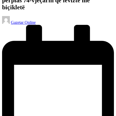
përplas 74-vjeçarin që lëvizte me
biçikletë
Posted
Gazetar Online
by