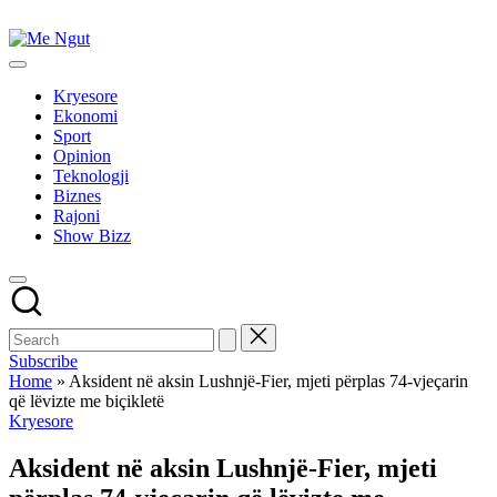
Skip
to
Me
content
Këtu
Ngut
lexohen
Kryesore
lajmet
Ekonomi
me
Sport
ngut
Opinion
Teknologji
Biznes
Rajoni
Show Bizz
Subscribe
Home
»
Aksident në aksin Lushnjë-Fier, mjeti përplas 74-vjeçarin
që lëvizte me biçikletë
Posted
Kryesore
in
Aksident në aksin Lushnjë-Fier, mjeti