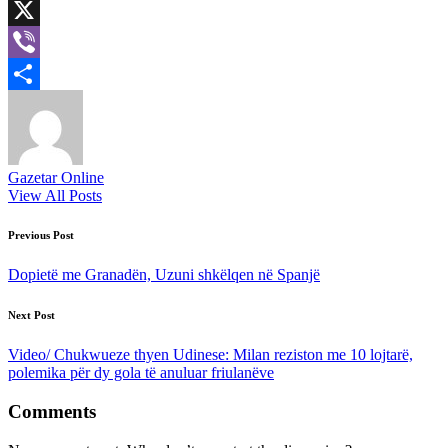
LinkedIn
X
Viber
Share
Gazetar Online
View All Posts
Post
Previous Post
navigation
Dopietë me Granadën, Uzuni shkëlqen në Spanjë
Next Post
Video/ Chukwueze thyen Udinese: Milan reziston me 10 lojtarë,
polemika për dy gola të anuluar friulanëve
Comments