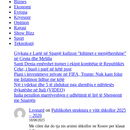
Biznes
Ekonomi
Evropa
Kryesore
Opinion
Rajoni
Show Bizz
Sport
Teknologji
Gjykata e Lartë në Spanjë kufizon “kthimet e menjëhershme”
në Ceuta dhe Melilla
Santi Denia emërohet trajner i ekipit kombëtar të Republikës
Çeke, i huaji i parë në këtë post
Plani i investimeve private në FIFA, Trump: Nuk kam folur
me Infatinon lidhur me këtë
Një i vdekur dhe 5 të zhdukur nga shembja e ndërtesës
dykatëshe në Itali (VIDEO)
Italia pezullon marrëveshjen e udhëtimit të lirë të Shengenit
me Spanjën
Leonard
on
Publikohet struktura e vitit shkollor 2025
– 2026
18/08/2025
Me cilen dat do tja nis arsimi shkollor ne Kosov per klasat