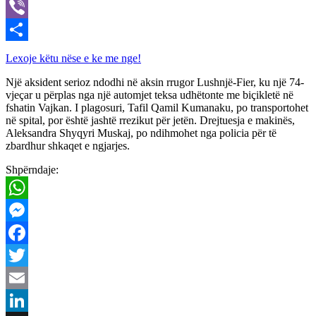
X
Viber
Share
Lexoje këtu nëse e ke me nge!
Një aksident serioz ndodhi në aksin rrugor Lushnjë-Fier, ku një 74-
vjeçar u përplas nga një automjet teksa udhëtonte me biçikletë në
fshatin Vajkan. I plagosuri, Tafil Qamil Kumanaku, po transportohet
në spital, por është jashtë rrezikut për jetën. Drejtuesja e makinës,
Aleksandra Shyqyri Muskaj, po ndihmohet nga policia për të
zbardhur shkaqet e ngjarjes.
Shpërndaje:
WhatsApp
Messenger
Facebook
Twitter
Email