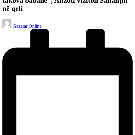
takova babanë”, Alizoti viziton Salianjin
në qeli
Posted
Gazetar Online
by