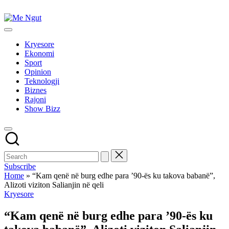
Skip
to
Me
content
Këtu
Ngut
lexohen
Kryesore
lajmet
Ekonomi
me
Sport
ngut
Opinion
Teknologji
Biznes
Rajoni
Show Bizz
Subscribe
Home
»
“Kam qenë në burg edhe para ’90-ës ku takova babanë”,
Alizoti viziton Salianjin në qeli
Posted
Kryesore
in
“Kam qenë në burg edhe para ’90-ës ku