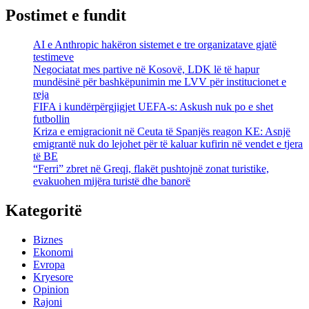
Postimet e fundit
AI e Anthropic hakëron sistemet e tre organizatave gjatë
testimeve
Negociatat mes partive në Kosovë, LDK lë të hapur
mundësinë për bashkëpunimin me LVV për institucionet e
reja
FIFA i kundërpërgjigjet UEFA-s: Askush nuk po e shet
futbollin
Kriza e emigracionit në Ceuta të Spanjës reagon KE: Asnjë
emigrantë nuk do lejohet për të kaluar kufirin në vendet e tjera
të BE
“Ferri” zbret në Greqi, flakët pushtojnë zonat turistike,
evakuohen mijëra turistë dhe banorë
Kategoritë
Biznes
Ekonomi
Evropa
Kryesore
Opinion
Rajoni