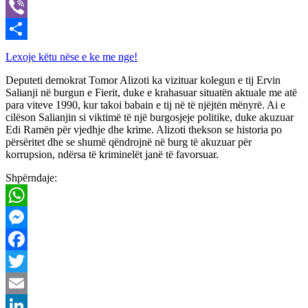
X
Viber
Share
Lexoje këtu nëse e ke me nge!
Deputeti demokrat Tomor Alizoti ka vizituar kolegun e tij Ervin
Salianji në burgun e Fierit, duke e krahasuar situatën aktuale me atë
para viteve 1990, kur takoi babain e tij në të njëjtën mënyrë. Ai e
cilëson Salianjin si viktimë të një burgosjeje politike, duke akuzuar
Edi Ramën për vjedhje dhe krime. Alizoti thekson se historia po
përsëritet dhe se shumë qëndrojnë në burg të akuzuar për
korrupsion, ndërsa të kriminelët janë të favorsuar.
Shpërndaje:
WhatsApp
Messenger
Facebook
Twitter
Email