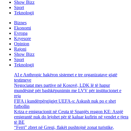
Show Bizz
Sport
Teknologji
Biznes
Ekonomi
Evropa
Kryesore
Opinion
Rajoni
Show Bizz
Sport
Teknologji
AI e Anthropic hakëron sistemet e tre organizatave gjatë
testimeve
Negociatat mes partive në Kosovë, LDK lë të hapur
mundësinë për bashkëpunimin me LVV për institucionet e
reja
FIFA i kundërpërgjigjet UEFA-s: Askush nuk po e shet
futbollin
Kriza e emigracionit në Ceuta të Spanjës reagon KE: Asnjë
emigrantë nuk do lejohet për të kaluar kufirin në vendet e tjera
të BE
“Ferri” zbret në Greqi, flakët pushtojnë zonat turistike,