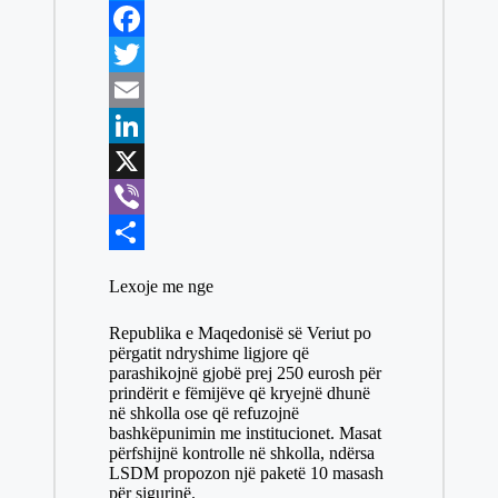
h
M
a
e
F
t
s
a
T
s
s
c
w
E
A
e
e
i
m
L
p
n
b
t
a
i
X
p
g
o
t
i
n
V
e
o
e
l
k
i
S
Lexoje me nge
r
k
r
e
b
h
Republika e Maqedonisë së Veriut po
d
e
a
përgatit ndryshime ligjore që
parashikojnë gjobë prej 250 eurosh për
I
r
r
prindërit e fëmijëve që kryejnë dhunë
n
e
në shkolla ose që refuzojnë
bashkëpunimin me institucionet. Masat
përfshijnë kontrolle në shkolla, ndërsa
LSDM propozon një paketë 10 masash
për sigurinë.