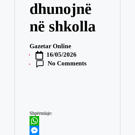
dhunojnë
në shkolla
Gazetar Online
Posted
16/05/2026
by
No Comments
Shpërndaje:
W