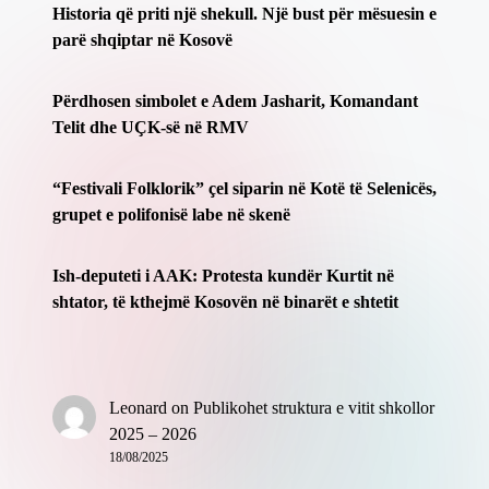
​Historia që priti një shekull. Një bust për mësuesin e
parë shqiptar në Kosovë
Përdhosen simbolet e Adem Jasharit, Komandant
Telit dhe UÇK-së në RMV
“Festivali Folklorik” çel siparin në Kotë të Selenicës,
grupet e polifonisë labe në skenë
Ish-deputeti i AAK: Protesta kundër Kurtit në
shtator, të kthejmë Kosovën në binarët e shtetit
Leonard
on
Publikohet struktura e vitit shkollor
2025 – 2026
18/08/2025