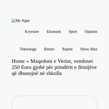
Skip
to
M
content
Këtu
e
lexohen
Kryesore
Ekonomi
Sport
Opinion
N
lajmet
me
g
ngut
ut
Teknologji
Biznes
Rajoni
Show Bizz
Home
»
Maqedoni e Veriut, vendoset
250 Euro gjobë për prindërit e fëmijëve
që dhunojnë në shkolla