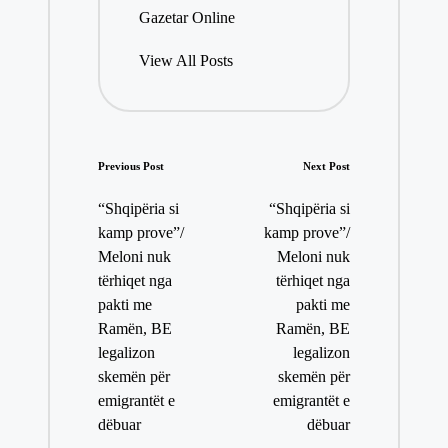
Gazetar Online
n
e
View All Posts
Post
Previous Post
Next Post
navigation
“Shqipëria si
“Shqipëria si
kamp prove”/
kamp prove”/
Meloni nuk
Meloni nuk
tërhiqet nga
tërhiqet nga
pakti me
pakti me
Ramën, BE
Ramën, BE
legalizon
legalizon
skemën për
skemën për
emigrantët e
emigrantët e
dëbuar
dëbuar