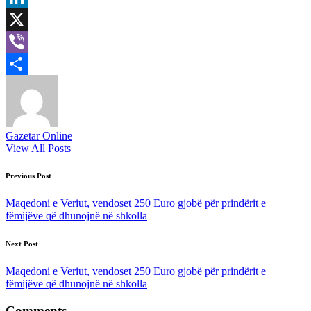
LinkedIn
X
Viber
Share
Gazetar Online
View All Posts
Post
Previous Post
navigation
Maqedoni e Veriut, vendoset 250 Euro gjobë për prindërit e
fëmijëve që dhunojnë në shkolla
Next Post
Maqedoni e Veriut, vendoset 250 Euro gjobë për prindërit e
fëmijëve që dhunojnë në shkolla
Comments