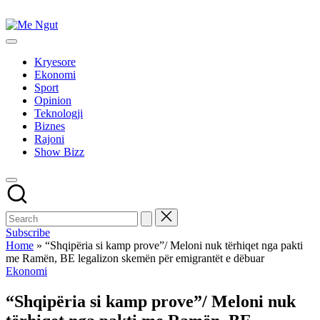
Skip
to
Me
content
Këtu
Ngut
lexohen
Kryesore
lajmet
Ekonomi
me
Sport
ngut
Opinion
Teknologji
Biznes
Rajoni
Show Bizz
Subscribe
Home
»
“Shqipëria si kamp prove”/ Meloni nuk tërhiqet nga pakti
me Ramën, BE legalizon skemën për emigrantët e dëbuar
Posted
Ekonomi
in
“Shqipëria si kamp prove”/ Meloni nuk