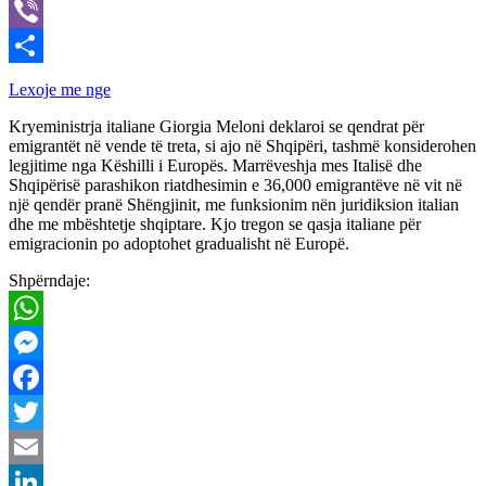
X
Viber
Share
Lexoje me nge
Kryeministrja italiane Giorgia Meloni deklaroi se qendrat për
emigrantët në vende të treta, si ajo në Shqipëri, tashmë konsiderohen
legjitime nga Këshilli i Europës. Marrëveshja mes Italisë dhe
Shqipërisë parashikon riatdhesimin e 36,000 emigrantëve në vit në
një qendër pranë Shëngjinit, me funksionim nën juridiksion italian
dhe me mbështetje shqiptare. Kjo tregon se qasja italiane për
emigracionin po adoptohet gradualisht në Europë.
Shpërndaje:
WhatsApp
Messenger
Facebook
Twitter
Email