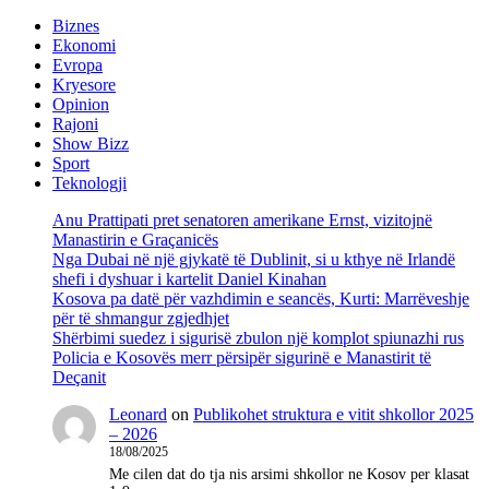
Biznes
Ekonomi
Evropa
Kryesore
Opinion
Rajoni
Show Bizz
Sport
Teknologji
Anu Prattipati pret senatoren amerikane Ernst, vizitojnë
Manastirin e Graçanicës
Nga Dubai në një gjykatë të Dublinit, si u kthye në Irlandë
shefi i dyshuar i kartelit Daniel Kinahan
Kosova pa datë për vazhdimin e seancës, Kurti: Marrëveshje
për të shmangur zgjedhjet
Shërbimi suedez i sigurisë zbulon një komplot spiunazhi rus
Policia e Kosovës merr përsipër sigurinë e Manastirit të
Deçanit
Leonard
on
Publikohet struktura e vitit shkollor 2025
– 2026
18/08/2025
Me cilen dat do tja nis arsimi shkollor ne Kosov per klasat