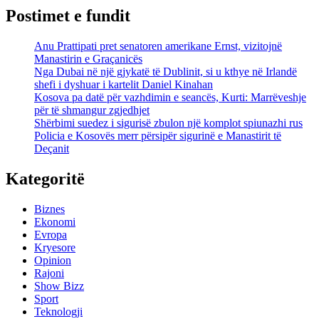
Postimet e fundit
Anu Prattipati pret senatoren amerikane Ernst, vizitojnë
Manastirin e Graçanicës
Nga Dubai në një gjykatë të Dublinit, si u kthye në Irlandë
shefi i dyshuar i kartelit Daniel Kinahan
Kosova pa datë për vazhdimin e seancës, Kurti: Marrëveshje
për të shmangur zgjedhjet
Shërbimi suedez i sigurisë zbulon një komplot spiunazhi rus
Policia e Kosovës merr përsipër sigurinë e Manastirit të
Deçanit
Kategoritë
Biznes
Ekonomi
Evropa
Kryesore
Opinion
Rajoni
Show Bizz
Sport
Teknologji