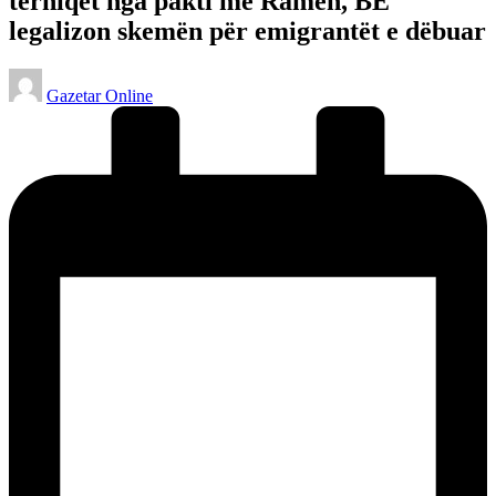
tërhiqet nga pakti me Ramën, BE
legalizon skemën për emigrantët e dëbuar
Posted
Gazetar Online
by